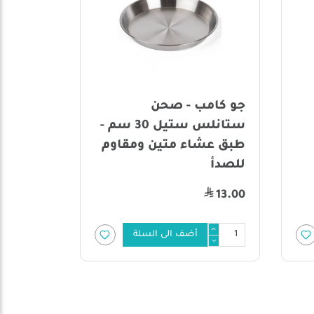
جو كامب - صحن
الرماية -
ستانلس ستيل 30 سم -
طبق عشاء متين ومقاوم
للصدأ
95.00
13.00
أضف الى السلة