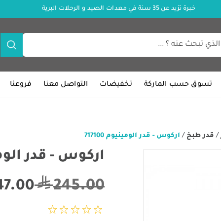
خبرة تزيد عن 35 سنة في معدات الصيد و الرحلات البرية
تسوق حسب الماركة
تخفيضات
التواصل معنا
فروعنا
/
قدر طبخ
/
اركوس - قدر الومينيوم 717100
اركوس - قدر الومينيو
245.00
47.00