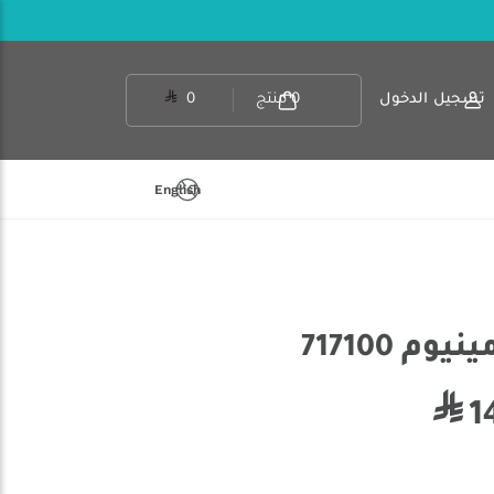
تسجيل الدخول
0
منتج
0
English
م 717100
1