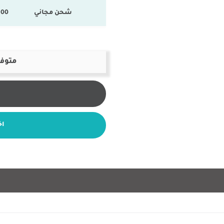
شحن مجاني
100 % المنتجات ال
متوفر
اخ