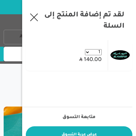
خبرة تزيد عن 35 سنة في معدات الصيد و الرحلات البرية
لقد تم إضافة المنتج إلى
فلتر
السلة
تسجيل الدخول
0
منتج
0
حسب السعر
140.00
ترتيب
متوفر فقط
/
الصفحة الرئيسية
/
السكاكين و السواطير
/
سكاكين الذبح
سكاكين الذبح
الماركة
متابعة التسوق
مسح الكل
عرض عربة التسوق