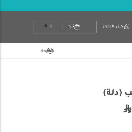
تسجيل الدخول
0
منتج
0
English
ب (دلة)