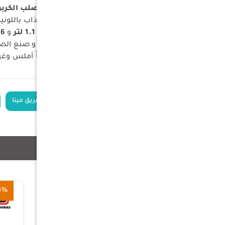
المادة:
هيكل متين مصنوع من
الصلب الكربوني (Steel
اللون:
يتميز بتصميم كلاسيكي وجذاب باللوني
الأحجام:
متوفر بسعتين عمليتين:
1.1 لتر
و
1.6 
الوظيفة:
مثالي لتسخين الحليب، أو صنع الصل
التصميم:
يوفر طلاء المينا سطحاً أملس وغ
الكلمات الدلالية
غلاية حليب
إبريق مينا
منتجات ذات صلة
3%
34%