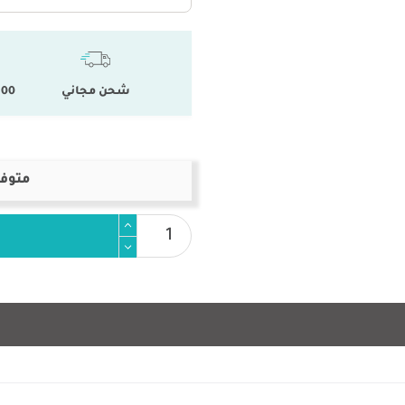
شحن مجاني
100 % المنتجات ال
متوفر