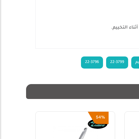
ناء التخييم.
م
22-3799
22-3796
59%
20%