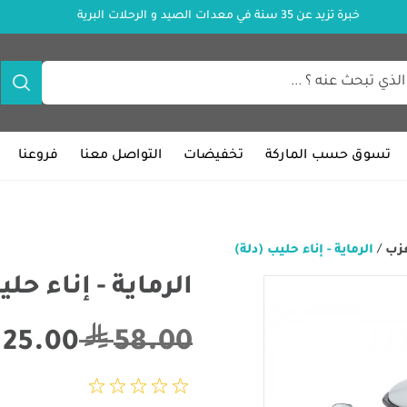
خبرة تزيد عن 35 سنة في معدات الصيد و الرحلات البرية
تسوق حسب الماركة
تخفيضات
التواصل معنا
فروعنا
عزب
/
الرماية - إناء حليب (دلة)
الرماية - إناء حلي
58.00
25.00