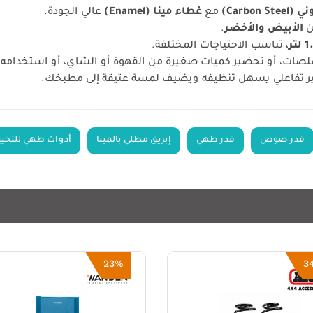
Carbon )
مع
غطاء مينا (Enamel)
عالي الجودة.
ن
الأبيض والأخضر
.
لتر
، تناسب الاحتياجات المختلفة.
صات، أو تحضير كميات صغيرة من القهوة أو الشاي، أو استخدامه أث
ير تفاعلي يسهل تنظيفه ويضيف لمسة عتيقة إلى مطبخك.
قدر صوص
قدر طهي
إبريق مطلي بالمينا
أدوات طهي للتخيي
54%
2