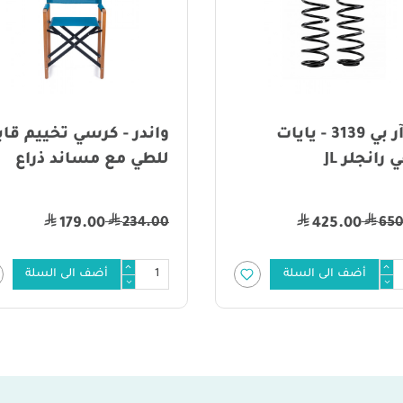
در - كرسي تخييم قابل
الرماية - مغرفة طعام
ي مع مساند ذراع
24.00
234
11.00
179.00
أضف الى السلة
أضف الى السلة