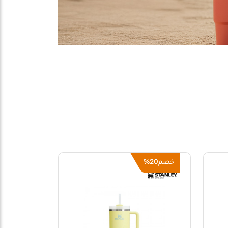
20%
خصم