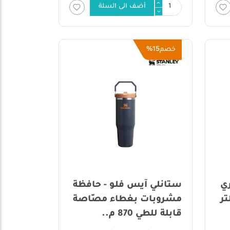
أضف الى السلة
15%
خصم
ي
ستانلي آيس فلو - حافظة
مشروبات بغطاء مصّاصة
قابلة للطي 870 م..