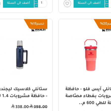
أضف الى السلة
أضف الى السلة
15%
20%
م
خصم
نلي آيس فلو - حافظة
ستانلي كلاسيك ليجندر
وبات بغطاء مصّاصة
- حافظة مشروبات 1.4 لتر
للطي 600 م..
338.00
398.00