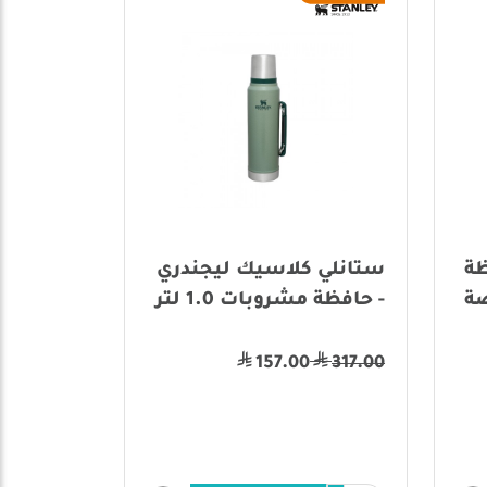
ظة
ستانلي كلاسيك ليجندري
ة
- حافظة مشروبات 1.0 لتر
157.00
317.00