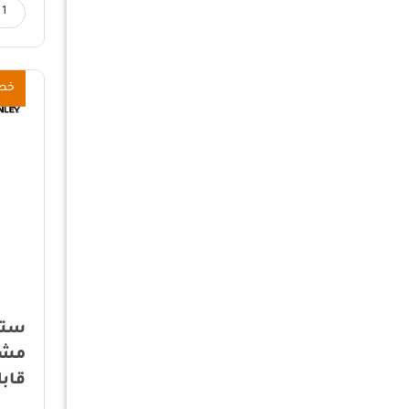
خص
ستا
مشر
قابلة 