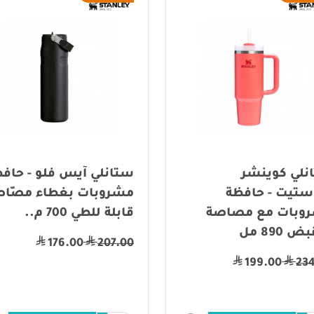
نلي كوينشر
ستانلي آيس فلو - حاف
ستيت - حافظة
مشروبات بغطاء مصّاص
وبات مع مصاصة
قابلة للطي 700 م..
 890 مل
176.00
207.00
199.00
23