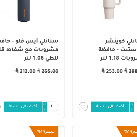
نلي كوينشر
ستانلي آيس فلو - حاف
ستيت - حافظة
مشروبات مع شفاط قا
ت 1.18 لتر
للطي 1.06 لتر
212.00
265.00
253.00
29
أضف الى السلة
أضف الى السلة
14%
14%
م
خصم