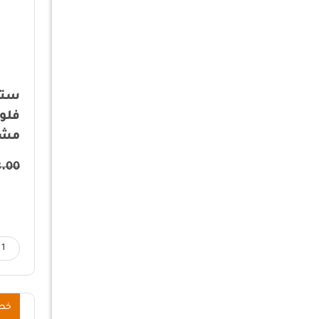
ستا
فلو
مشروبا
8.00
خص