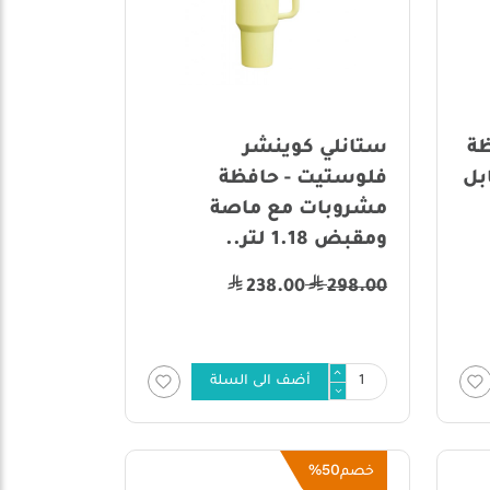
ظة
ستانلي كوينشر
بل
فلوستيت - حافظة
مشروبات مع ماصة
ومقبض 1.18 لتر..
238.00
298.00
أضف الى السلة
50%
خصم