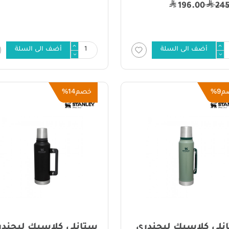
196.00
24
أضف الى السلة
أضف الى السلة
14%
9%
م
خصم
نلي كلاسيك ليجندري
ستانلي كلاسيك ليجندر