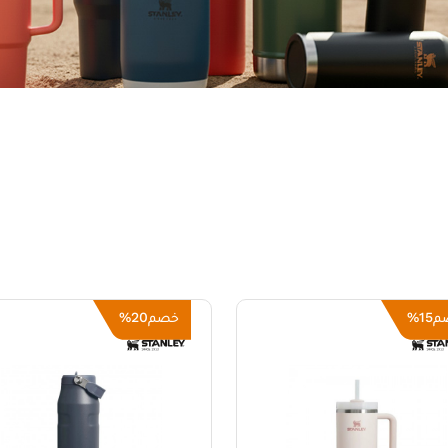
20%
15%
م
خصم