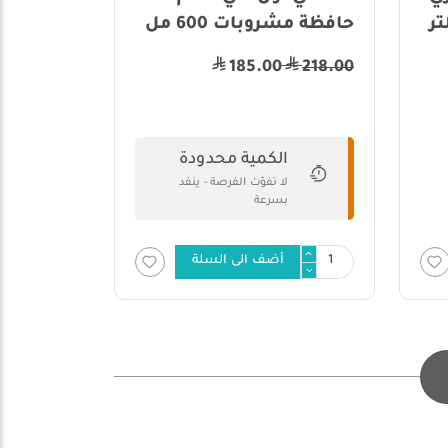
حافظة مشروبات 600 مل
185.00
218.00
الكمية محدودة
لا تفوّت الفرصة - ينفد
بسرعة
أضف الى السلة