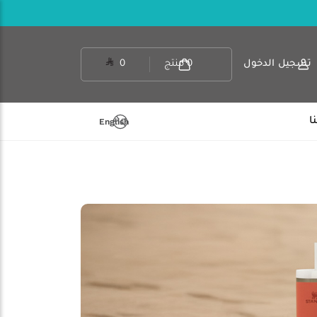
تسجيل الدخول
0
منتج
0
ا
English