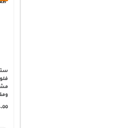
ستا
فلو
مشر
ومقبض
4.00