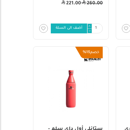
221.00
260.00
أضف الى السلة
15%
خصم
ي
ستانلي أول داي سلم -