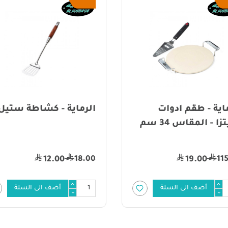
 - طقم ادوات
الرماية - كشاطة ستيل
المقاس 34 سم
18.00
12.00
19.00
أضف الى السلة
أضف الى السلة