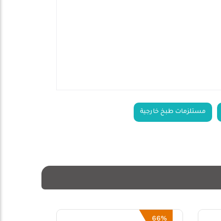
مستلزمات طبخ خارجية
53%
66%