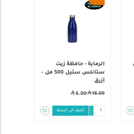
الرماية - حافظة زيت
ستانلس ستيل 500 مل -
- أحمر وأصف
أزرق
58.00
18.00
7.00
6.00
أضف الى السلة
أضف 