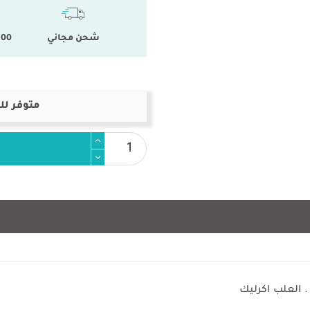
شحن مجاني
100 % المنتجات ال
متوفر لل
 العلب اكرليك