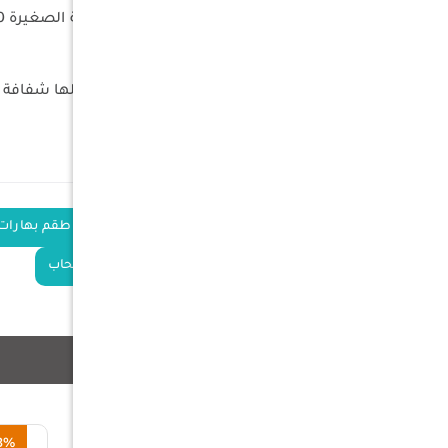
الأبعاد : الحقيبة 20×13×15.5 العلبة الصغيرة 10×6سم العلبة الكيرة 13.5×6 سم
الوزن الكلي : 650 جرام
المميزات
عدد 3 علب صغيرة + 3علب كيبرة كلها شفافة من مادة الأكرليك
مهيئة بالداخل لتوزيع العلب
الكلمات
طقم بهارات
طقم بهارات 
الدلالية
حافظة بهارات بسحاب
منتجات ذات صلة
83%