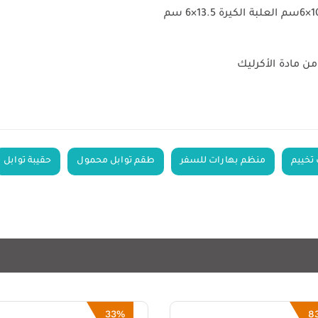
تخييم
منظم بهارات للسفر
طقم توابل محمول
حقيبة توابل
33%