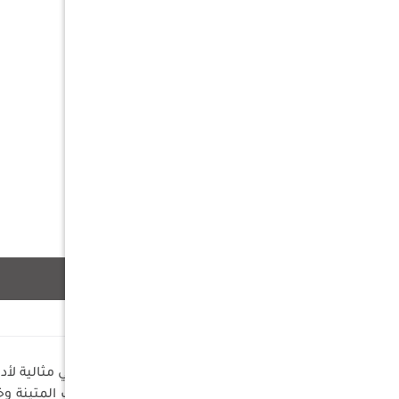
وصف
السعة: سعة عملية تبلغ 2 لتر، وهي مثالية لأداء الوضوء.
الخامة: مصنوع من مادة البلاستيك المتينة وخ