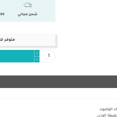
شحن مجاني
100 % المنتجات ال
متوفر لل
فيفة الوزن.