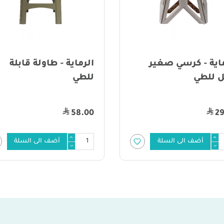
ماية - كرسي صغير
الرماية - طاولة قابلة
ل للطي
للطي
58.00
29
أضف الى السلة
أضف الى السلة