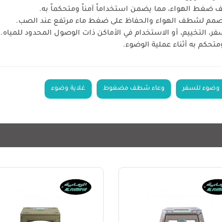
 ضغط الهواء، مما يضمن استخداماً آمناً ومتحكماً به.
مم لشطف الهواء والحفاظ على ضغط ماء مرتفع عند الصب.
، التخييم، أو الاستخدام في الأماكن ذات الوصول المحدود للمياه.
حكم به أثناء عملية الوضوء.
 وضوء للسفر
وعاء شطف مضغوط
غلاية وضوء