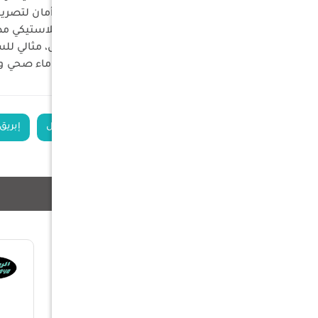
التحكم في الضغط: مزود بـ صمام أمان لتصريف
مقبض مريح: يحتوي على مقبض بلاستيكي مص
قابلية الحمل: مدمج وسهل الحمل، مثالي للسفر
الاستخدام: مصمم خصيصاً لتدفق ماء صحي ومت
الكلمات الدلالية
جهاز وضوء محمول
إبريق
منتجات ذات صلة
44%