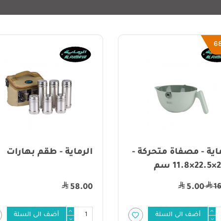
6
اية - مصفاة متحركة -
الرماية - طقم بهارات
1 سم
1
58.00
5.00
أضف الى السلة
أضف الى السلة