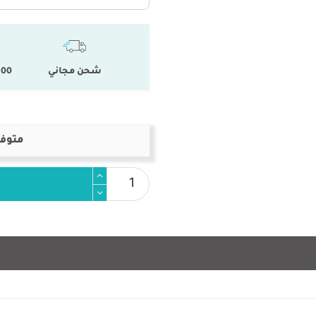
شحن مجاني
100 % المنتجات ال
متوفر