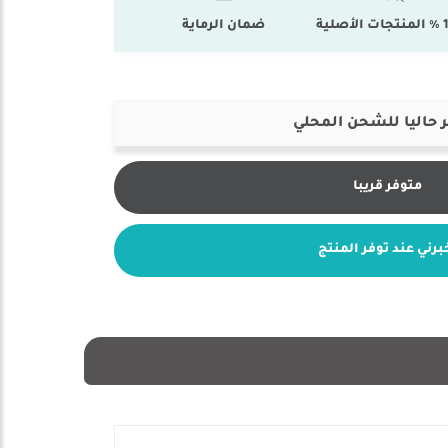
أصلية
ضمان الرماية
 حاليا للشحن المحلي
متوفر قريبا
برني عند توفر المنتج