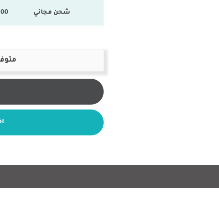
شحن مجاني
100 % المنتجات ال
متوفر
اخ