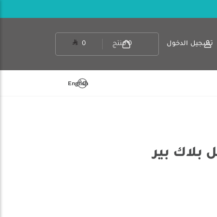
تسجيل الدخول
0
منتج
0
English
بلاك بير