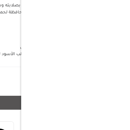
سكين كولد ستيل بلاك بير ، يتميز بصلابته وش
وغيرها من الاستخدمات ، يأتي مع حافظة لحما
المواصفات:
الوزن: 18.1 أوقية.
سمك: 2.8mm
شفرة طول: 12
مقبض: 5 3/4 البولي بروبلين طويل
الصلب / المواد: 1055 الكربون الصلب الأسود لمكافحة الصدأ
الكلمات الدلالية
منتجات ذات صلة