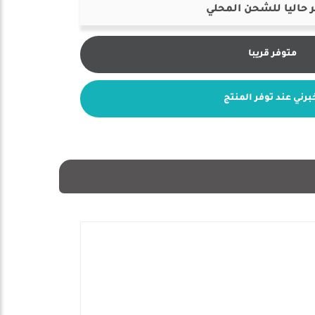
 حاليا للشحن المحلي
متوفر قريبا
برني عند توفر المنتج