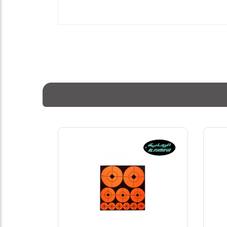
70%
71%