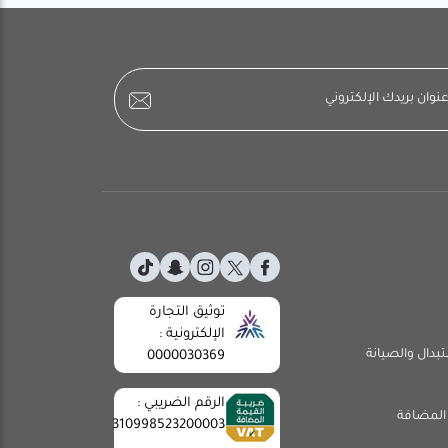
توثيق التجارة
الإلكترونية :
تبدال والصيانة
0000030369
الرقم الضريبي :
المضافة
310998523200003