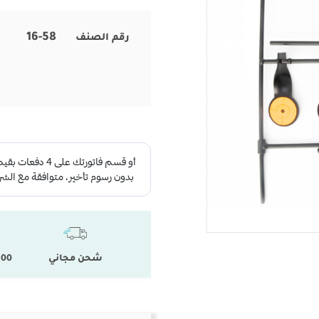
16-58
رقم الصنف
شحن مجاني
100 % المنتجات ال