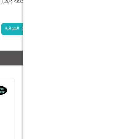
تصميم متين: يتحمل التمارين المكثفة ويعزز م
الكلمات الدلالية
هدف معدني للبنادق الهوائية
منتجات ذات صلة
5%