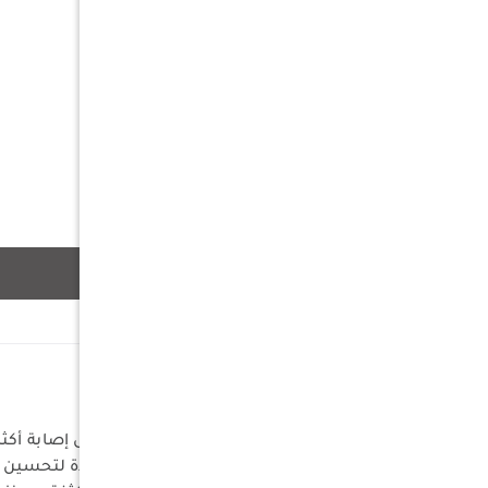
وصف
المادة: معدني
المزايا:
تمرين احترافي: يتيح لك التمرن على إصابة أك
أهداف متعددة: يضم أهدافًا متعددة لتحسين 