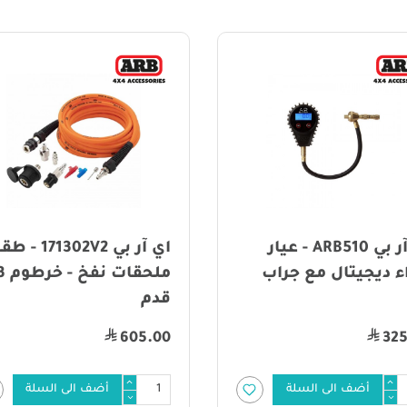
اي آر بي 171302V2 - طقم
أي آر بي
ملحقات نفخ - خرطوم 23
هوائي
قدم
4,600.00
605.00
أضف الى السلة
أضف الى السل