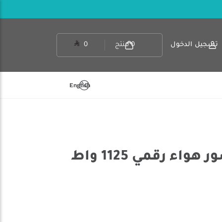
تسجيل الدخول
0
منتج
0
English
واء رقمي 1125 واط