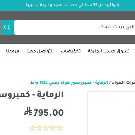
خبرة تزيد عن 35 سنة في معدات الصيد و الرحلات البرية
تسوق حسب الماركة
تخفيضات
التواصل معنا
فروعنا
ات الهواء
/
الرماية - كمبروسور هواء رقمي 1125 واط
الرماية - كمبروسور ه
795.00