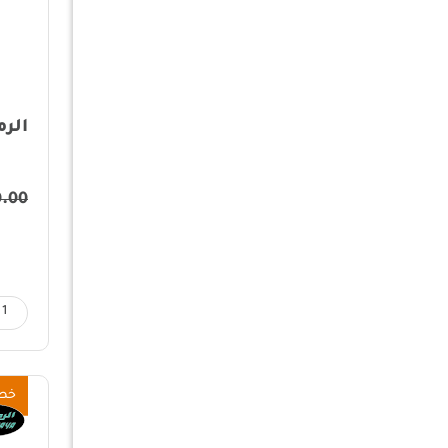
الرم
0.00
خص