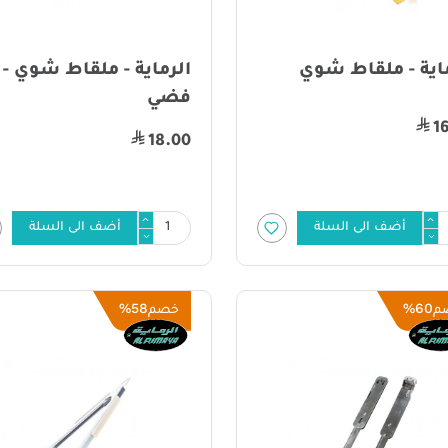
اية - ملقاط شوي
الرماية - ملقاط شوي -
فضي
1
18.00
أضف الى السلة
أضف الى السلة
58%
60%
م
خصم