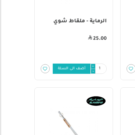
الرماية - ملقاط شوي
25.00
أضف الى السلة