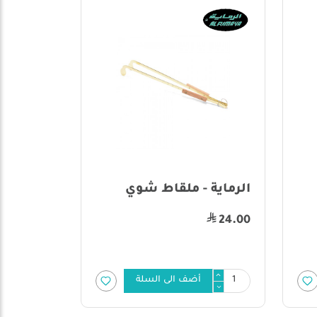
الرماية - ملقاط شوي
24.00
أضف الى السلة