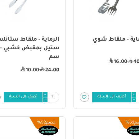
اية - ملقاط شوي
الرماية - ملقاط ستانل
سم
16.00
4
10.00
24.00
أضف الى السلة
أضف الى السلة
52%
52%
م
خصم