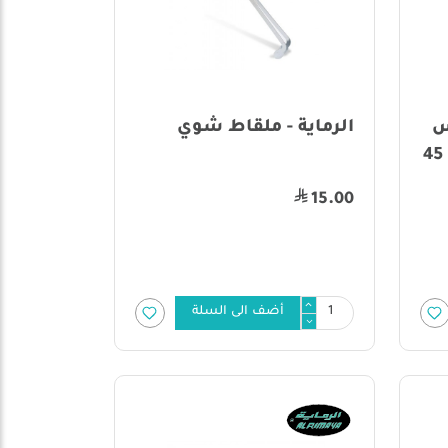
س
الرماية - ملقاط شوي
ستيل بمقبض خشبي - 45
15.00
أضف الى السلة