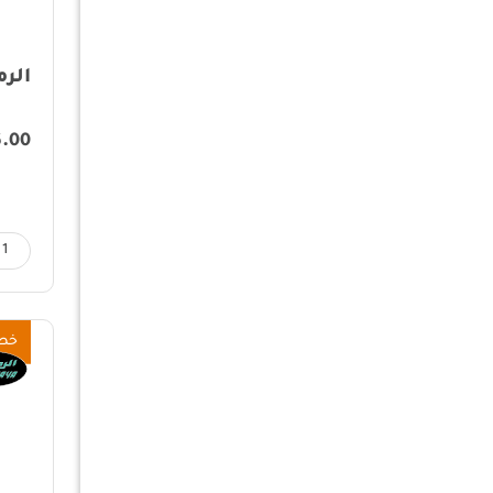
متوفر فقط
الرم
6.00
مسح الكل
خص