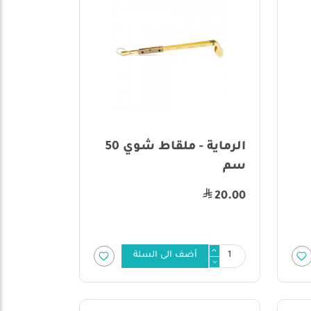
الرماية - ملقاط شوي 50
سم
20.00
أضف الى السلة