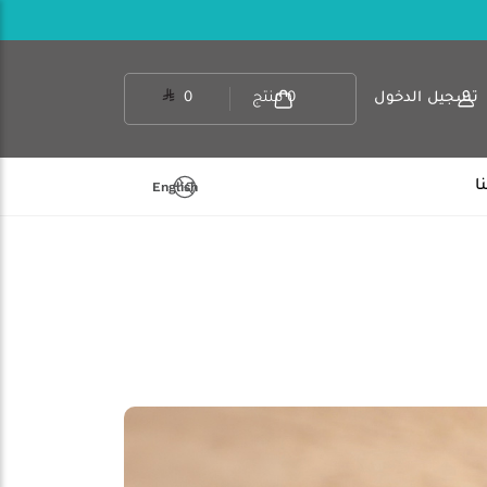
تسجيل الدخول
0
منتج
0
ا
English