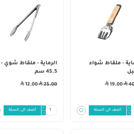
اية - ملقاط شواء
الرماية - ملقاط شوي -
ل
45.5 سم
12.00
25.00
19.00
4
أضف الى السلة
أضف الى السلة