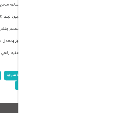
إضاءة LED مدمجة: تتميز بشريط إضاءة مدمج بوضعين: "الأبيض البارد" للعمل و"الكهرماني" لتقليل جذب الحشرات.
تغطية واسعة: توفر مساحة ظل كبيرة تبلغ (3000×2500) ملم، مثالية للتخييم، والنزهات، ومناطق العمل الخارجية.
إعداد سريع: تصميم ذاتي القوائم يسمح بفتح المظلة 
مقاومة فائقة للعوامل الجوية: تتميز بمعدل مقاومة ماء يبلغ (1000) ملم ووصلات أذرع مر
تحكم في الإضاءة: تتضمن مفتاح تعتيم رقمي مقاوم للماء بمعيار IP56 لضبط ال
الكلمات
مظلة أرب
تندة سيارة
الدلالية
مظلة سيارة متنقلة
منتجات ذات صلة