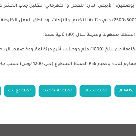
بسهولة وسرعة خلال (30) ثانية فقط.
نة لمقاومة ضغط الرياح والتشقق.
سطوع (حتى 1200 لومن) حسب حاجتك.
(814415)
مظلة كشتات
مظلة جانبية حديد
مظلة مع ليت