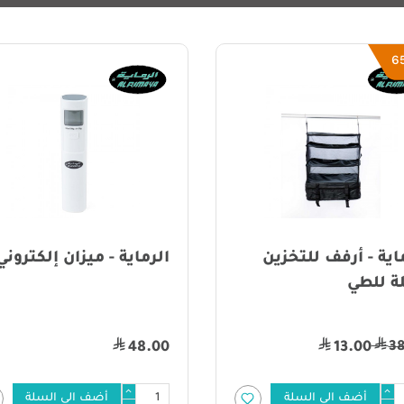
60%
اية - ميزان إلكتروني
سم
48.00
19.00
48
أضف الى السلة
أضف الى السلة