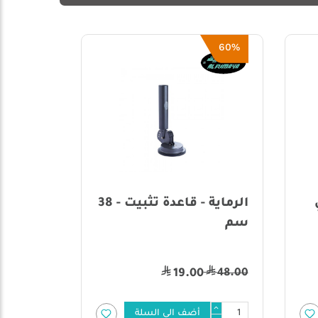
الرماية - قاعدة تثبيت - 38
الرماية - فراش أرضي
الرماية 
للرحلات -
(مدة) با
(177سم×128سم)
والبيج - 220x110 سم
120.00
95.00
أضف الى السلة