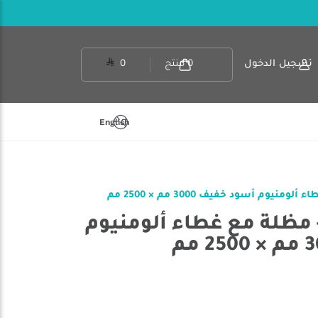
تسجيل الدخول
0
منتج
0
English
 آر بي 814415 - مظلة مع غطاء ألومنيوم