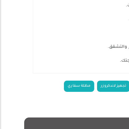
تجهيز لاندكروزر
مظلة سفاري