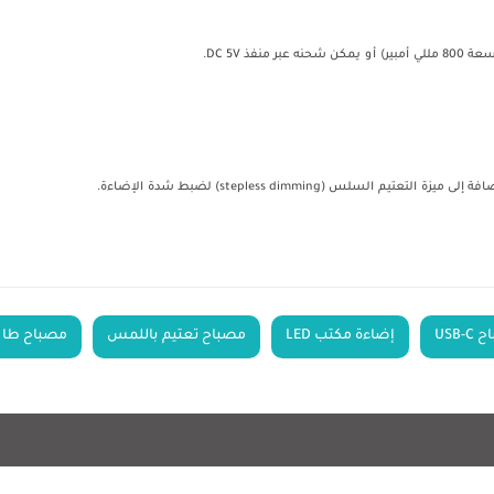
لسلس (stepless dimming) لضبط شدة الإضاءة.
USB-
إضاءة مكتب LED
مصباح تعتيم باللمس
مصباح طاو