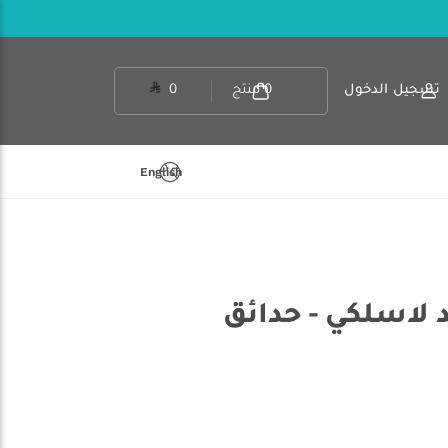
تسجيل الدخول
0
منتج
0
English
 لاسلكي - حدائق