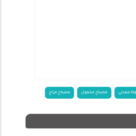
لة معدني
مصباح محمول
مصباح مزاج