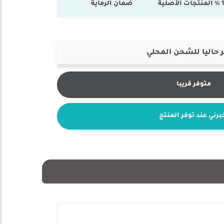
أصلية
ضمان الرماية
 حاليا للشحن المحلي
متوفر قريبا
برني عند توفر المنتج