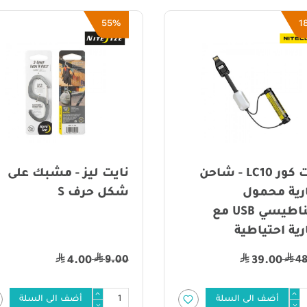
55%
1
نايت كور LC10 - شاحن
نايت ليز - مشبك على
رية محمول
شكل حرف S
مغناطيسي USB مع
رية احتياطية
9.00
4
4.00
39.00
أضف الى السلة
أضف الى السلة