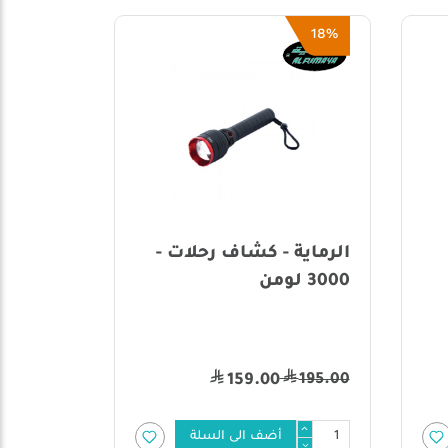
18%
الرماية - كشاف رحلات -
3000 لومن
تكتيكي 
للدفاع 
195.00
695.00
159.00
أضف الى السلة