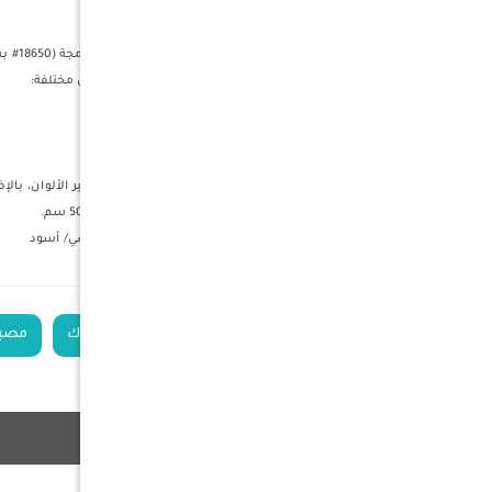
الأبعاد: قطر 11 سم وارتفاع 22 سم.
المادة: معدن.
مصدر الطاقة: يعمل ببطارية ليثيوم أيون مدمجة (18650# بسعة 800 مللي أمبير) أو يمكن شحنه عبر منفذ DC 5V.
ألوان الإضاءة: يمكنك الاختيار بين ثلاثة ألوان مختلفة:
3000 كلفن: إضاءة بيضاء دافئة.
4500 كلفن: إضاءة بيضاء محايدة.
6000 كلفن: إضاءة بيضاء باردة.
التحكم: يتم التحكم في الإضاءة باللمس لتغيير الألوان، بالإضافة إلى ميزة التعتيم ا
الملحقات: يأتي مع كابل شحن USB-C بطول 50 سم.
الوان الاضاءة المتوفرة : ذهبي / روز قولد/ فضي/ أسود
الكلمات الدلالية
مصباح بدون أسلاك
مصباح C
منتجات ذات صلة