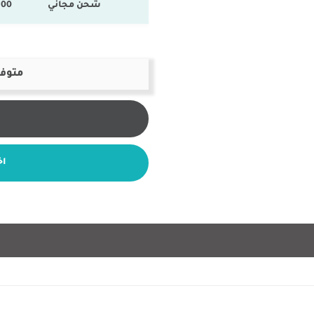
شحن مجاني
100 % المنتجات ال
متوفر
اخ