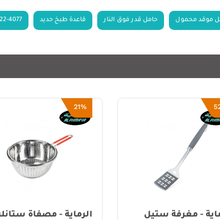
ل موقد محمول
حامل قدر فوق النار
قاعدة طبخ حديد
22-4077
21%
يل
الرماية - مصفاة ستانلس
الرم