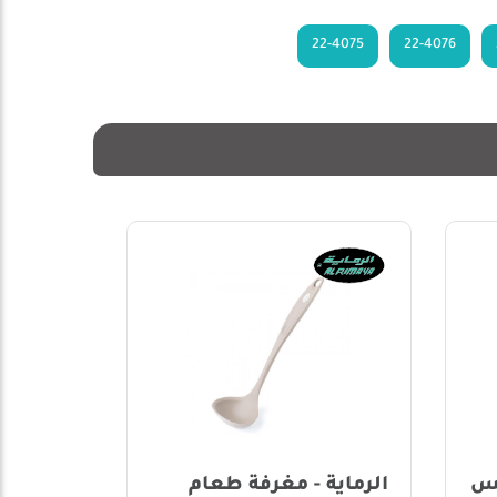
22-4075
22-4076
50%
اية - مغرفة طعام
الرماية - أدوات المائدة -