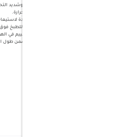
الخامة: مصنوع من الحديد المتين وشديد التح
اللون: مطلي بلون أسود مقاوم للحرارة.
تعدد الأحجام: متوفر بـ أحجام متعددة لاستيعا
الثبات: يوفر منصة مستقرة وآمنة للطبخ فوق ال
الاستخدام: معدات أساسية لـ التخييم في الهوا
التصميم: تصميم بسيط وقوي يضمن طول الع
المقاس
صغير : القطر
22 ×16.5
سم
الوزن :
830
جرام
وسط : القطر
26 ×17
سم
الوزن :
940
جرام
كبير: القطر
30 ×19.5
سم
الوزن :
1090
جرام