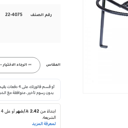
22-4075
رقم الصنف
المقاس
--- الرجاء الاختيار --