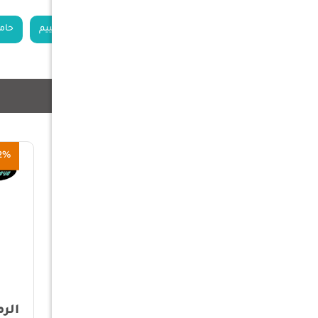
الكلمات الدلالية
شبك طبخ نار التخييم
حام
منتجات ذات صلة
52%
50%
الرماية - مغرفة ستيل بيد
الرماية - مغرفة ست