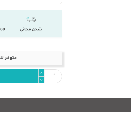
شحن مجاني
100 % المنتجات ال
متوفر لل