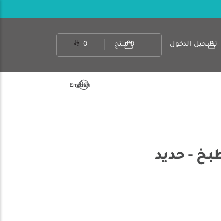
تسجيل الدخول
0
منتج
0
English
طبخ - حديد