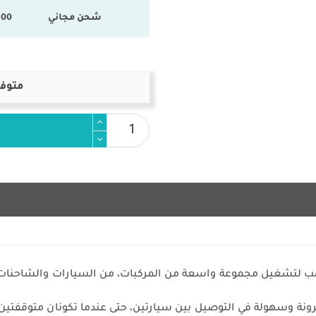
شحن مجاني
100 % المنتجات ال
متوفر