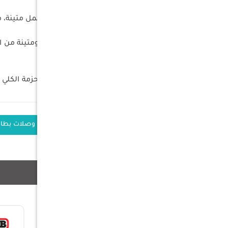
تخزين مريح: يأتي كاملاً مع حقيبة حمل متينة
في كل مرة.
مجموعة جاهزة للاستخدام: وزن الحزمة الكلي خفيف يبلغ 2.16 كجم (شاملاً الحقيبة)، مصمم لسهولة الحمل والاستخدا
الكلمات الدلالية
كابلات شحن
وصلات بطار
منتجات ذات صلة