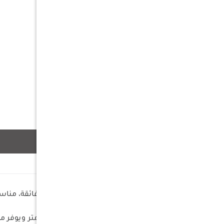
وصف
أداء شاق: يتميز بقدرة 1200 أمبير فائقة، مناسب لتشغيل مجموعة واسعة من المركبات، من السيارات والشاحنات إلى سيارات الدفع الرباعي (SUVs).
طول مثالي: يبلغ طول الكابل 3.5 متر ويوفر مرونة وسهولة في التوصيل بين سيارتين، حتى عندما تكونان متوقفتين في وضعية غير مثالية.