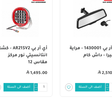
أي آر بي 1430001 - مراية
أي آر بي AR21SV2
را - داش كام
انتانسيتي نور مركز
مقاس 12
1,495.00
2,51
أضف الى السلة
أضف الى السلة