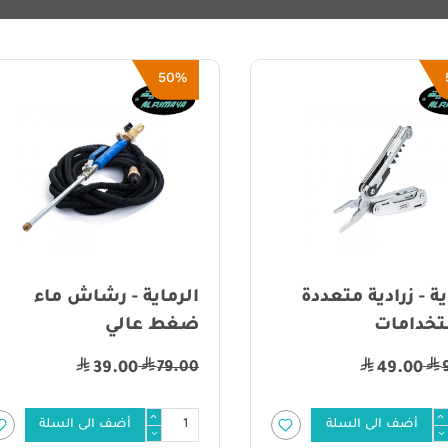
5
ماية - رشاش ماء
الرماية - مبخرة حائل
 عالي
خشب اثل نحاسي - كبي
7
150.00
39.00
أضف الى السلة
أضف الى السلة