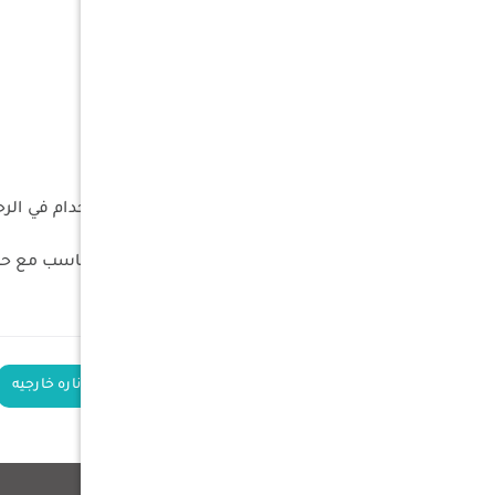
الأبعاد مغلف :
الطول : 59 ملم
العرض : 42 ملم
الإرتفاع : 65 ملم
المميزات :
مؤشر شحن
مغناطيس للتثبيت وخاصة للإستخدام في الرح
فتحة برغي للحامل الثلاثي
نظام إختيار درجة لون الإنارة لما يتناسب مع 
الكلمات الدلالية
انارة خارجية
اناره خارجيه
منتجات ذات صلة