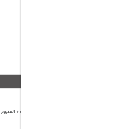
وصف
مواد الصنع : بلاستيك عالي الجودة + المنيوم
الأبعاد : 5.6×6.1×2.3 سم
قوة الإنارة : 500 لومن