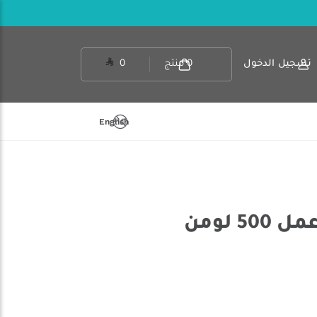
تسجيل الدخول
0
منتج
0
English
5 لومن