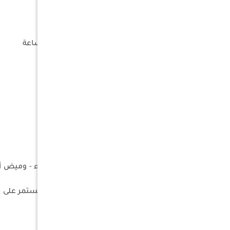
النوع : ليد
الطاقة : 6 واط
الكهرباء الداخلة : 5 فولت 1 أمبير
سعة البطارية : 1200 ملي أمبير / ساعة
نوع البطارية : بوليمر مدمجة
مدة الشحن : 3 ساعات
مدة التشغيل :
100% : 500 لومن - 2 ساعة
50% 150 لومن - 3 ساعة
25% 40 لومن - 10 ساعات
منفذ الشحن : تايب سي
مستوى مقاومة الماء : IP44
الوضعيات :
زر1 25% - 50% - 100% - إضائة حمراء - وميض أحمر
زر2 لتغير درجة لون الإنارة
وضعية الطاقة القصوى : ضغط مستمر على ال
اللون : فضي + حزام أسود
الوزن : 81 جرام