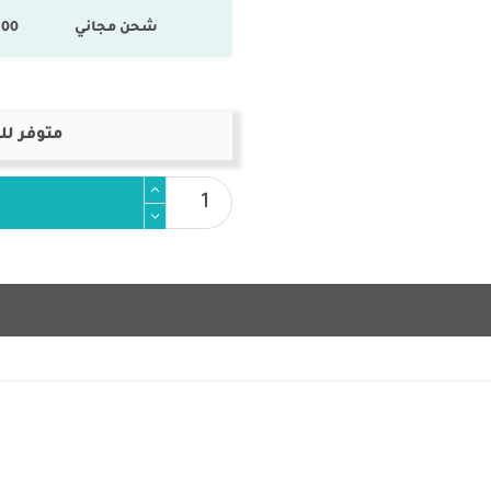
شحن مجاني
100 % المنتجات ال
متوفر لل