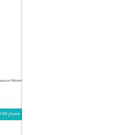
اللون : رمادي + أسود
الوزن : 100 جرام
الأبعاد مغلف :
الطول : 120 ملم
العرض : 50 ملم
الإرتفاع : 160 ملم
المميزات :
مؤشر للشحن
مقاوم للصدمات 1 متر
مقاوم للعوامل IP44
سهل الوصول للطاقة القصوى 1000 لومن بضغطة مستمرة لـ 3 ثوان
مع مغناطيس
الكلمات الدلالية
كشاف صغير
مصباح LED قابل للشحن