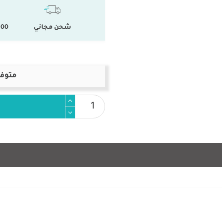
شحن مجاني
100 % المنتجات ال
متوفر