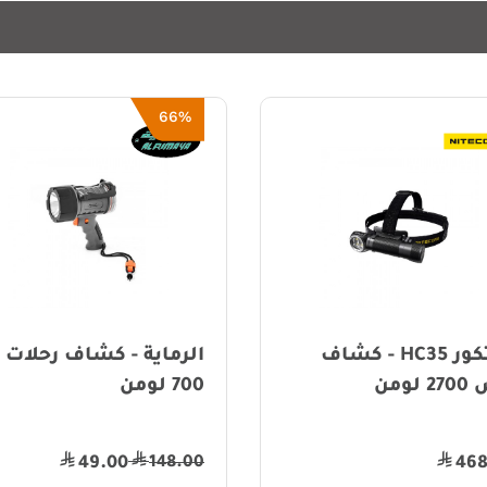
42%
6
اية - كشاف رحلات -
نايت ايز- كشاف رأس
رحلات - 250 لومن
138.00
14
79.00
49.00