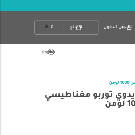
تسجيل الدخول
0
منتج
0
English
ومن
 يدوي توربو مغناطيسي