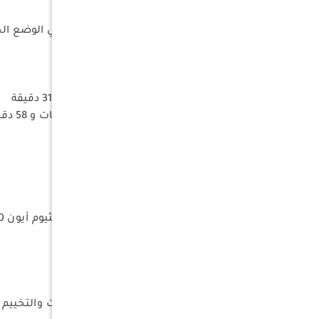
السطوع 54,500 cd
مدة العمل : 63 ساعة / 2٫62 يوم في الوضع الخافت
السطوع
إنارة منتشرة 4000 لومن
إنارة مركزة 1700 لومن
إنارة قوية : 1200 لومن / 2 ساعة و 31 دقيقة
إنارة متوسطة : 300 لومن / 6 ساعات و 58 دقيقة
إنارة ضعيفة : 70 لومن / 31 ساعة
إنارة خافتة : 5 لومن / 63 ساعة
نوع الليد : NiteLab UHi 20 Max
العاكس : متعرج
البطارية : 4000 ملي أمبير ساعة ليثيوم أيون 18650
وضعيات خاصة : نظام درع اللومن
الطول : 115٫6 ملم
مقاس الرأس : 25٫4 ملم
الوزن : 121 جرام
الإستخدامات : الرحلات والمغامرات والتخييم