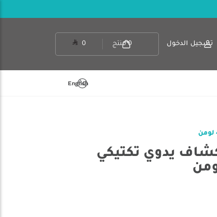
تسجيل الدخول
0
منتج
0
English
كور EDC33 - كشاف يدوي تكتيكي