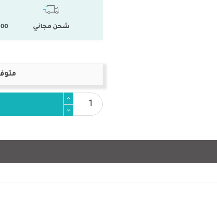
شحن مجاني
100 % المنتجات ال
متوفر