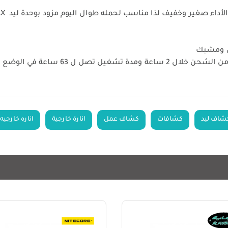
ي ومشبك
ي الوضع الخافت ومزود بمؤشر للشحن
شاف ليد
كشافات
كشاف عمل
انارة خارجية
اناره خارجيه