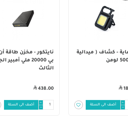
اية - كشاف ( ميدالية
نايتكور - مخزن طاقة أن
بي 20000 ملي أمبير ا
الثالث
438.00
1
أضف الى السلة
أضف الى السلة