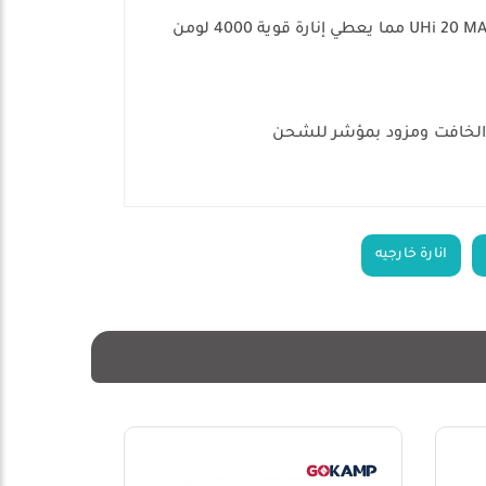
كشاف نايتكور EDC33 هو كشاف تكتيكي عالي الأداء صغير وخفيف لذا مناسب لحمله طوال اليوم مزود بوحدة ليد UHi 20 MAX مما يعطي إنارة قوية 4000 لومن
انارة خارجيه