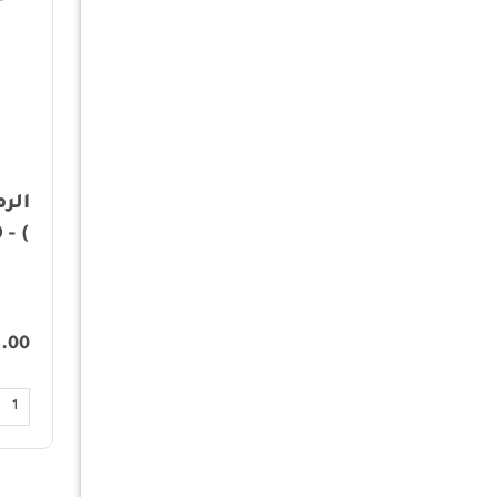
الرماية - كشاف صغير -
الرم
200 لومن
) - 500 لومن
8.00
49.00
أضف الى السلة