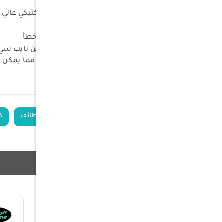
المميزات
لمسافة 450 متر
خاصية القفل لتفادي التشغيل بالخطأ
يتوفر معه ربطة رسغ وسلك شاحن تايب س
مزود بمنفذ شحن سريع تايب سي مما يمكن من الشحن خلال 2 ساعة ومدة تشغيل تصل ل 63 ساعة ف
الكلمات الدلالية
كشاف متعددة الوظائف
ك
منتجات ذات صلة