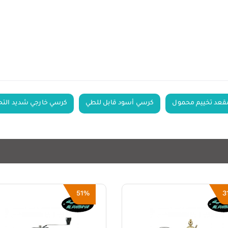
قعد تخييم محمول
كرسي أسود قابل للطي
كرسي خارجي شديد الت
51%
3