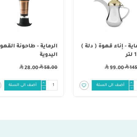
اية - إناء قهوة ( دلة )
الرماية - طاحونة القهو
اليدوية
58.00
14
28.00
99.00
أضف الى السلة
أضف الى السلة