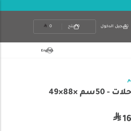
تسجيل الدخول
0
منتج
0
English
الرماية - كرسي رحلات - 50سم ×88×49
1