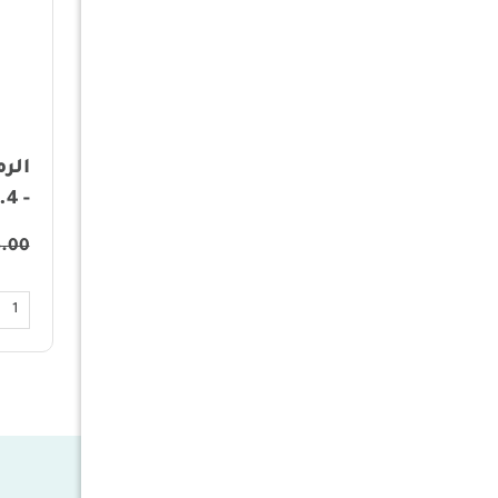
الرماية - طاحونة القهوة
الرم
اليدوية
- 1.4 لتر
5.00
56.00
28.00
أضف الى السلة