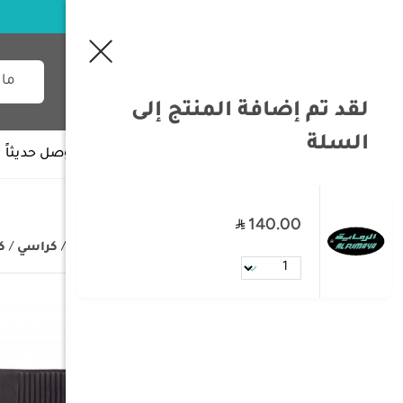
لقد تم إضافة المنتج إلى
السلة
جميع الأقسام
وصل حديثاً
140.00
/
الصفحة الرئيسية
/
مستلزمات البر
/
كراسي
/
ك