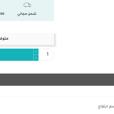
شحن مجاني
100 % المنتجات ال
متوفر