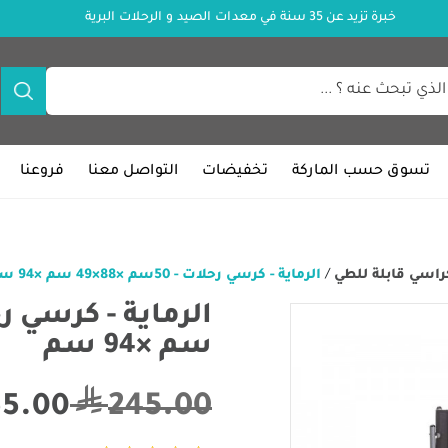
خبرة تزيد عن 35 سنة في معدات الصيد و الرحلات البرية
تسوق حسب الماركة
تخفيضات
التواصل معنا
فروعنا
راسي قابلة للطي
/
الرماية - كرسي رحلات - 50سم ×88×49 سم ×94 سم
سم ×94 سم
245.00
65.00