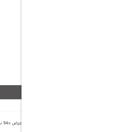
وصف
الابعاد : 50سم طول ×88×49 سم عرض ×94 سم ارتفاع
شراع : 600*300 ملبس بي في سي