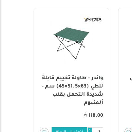
20%
واندر - طاولة تخييم قابلة
الرماية 
للطي (63×51.5×45) سم -
شديدة التحمل بقلب
ألمنيوم
175.00
118.00