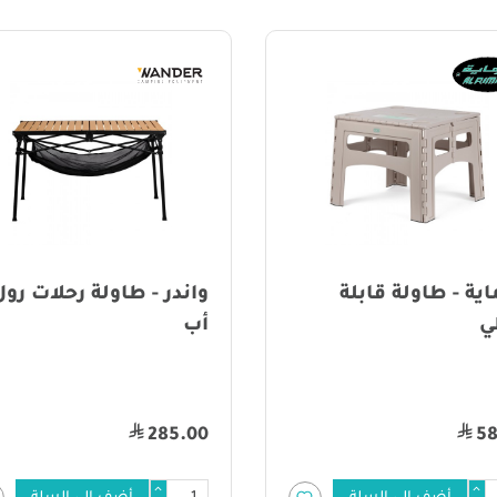
اية - طاولة قابلة
واندر - طاولة رحلات رول
ي
أب
285.00
58