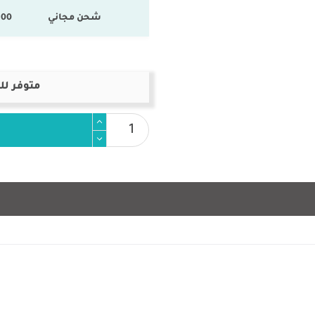
شحن مجاني
100 % المنتجات ال
متوفر لل