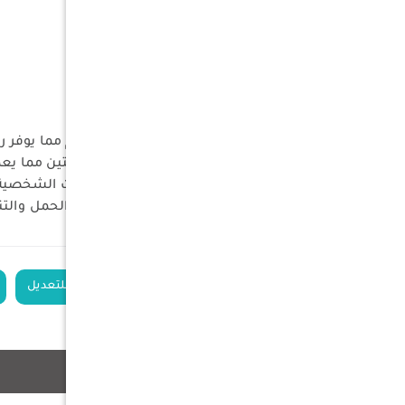
الهيكل : أنابيب معدنية 16 ملم
الأبعاد : 52٫5×61٫5×61/66 سم
أقصى تحمل : 120 كلج
الجراب : 74×19 سم
خامة الجراب : بوليستر
المميزات :
كرسي واسع 52 سم بعمق 61 سم مما يوفر راحة ممتازة للجلوس
ساند الظهر قابل للتعديل بوضعيتين مما يعط
جيب جانبي واسع لوضع المتعلقات الشخصي
قابل للطي ومتوفر جراب لسهولة الحمل والت
الكلمات الدلالية
كرسي تخييم قابل للتعديل
منتجات ذات صلة