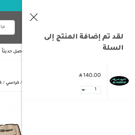
لقد تم إضافة المنتج إلى
السلة
جميع الأقسام
وصل حديثاً
140.00
/
الصفحة الرئيسية
/
مستلزمات البر
/
كراسي
/
ك