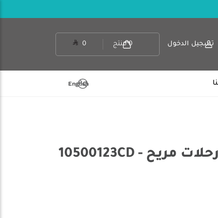
تسجيل الدخول
0
منتج
0
ا
English
مريح - 10500123CD