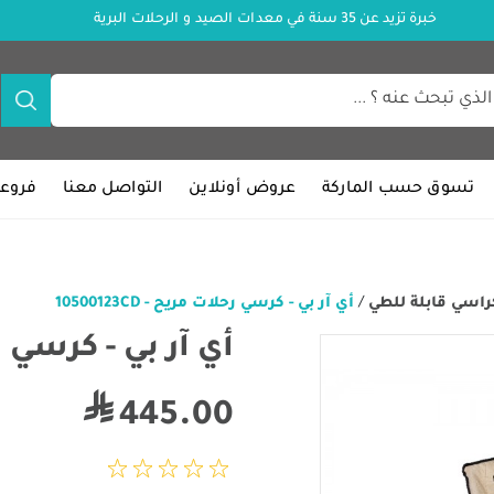
خبرة تزيد عن 35 سنة في معدات الصيد و الرحلات البرية
تسوق حسب الماركة
عروض أونلاين
التواصل معنا
فروعن
راسي قابلة للطي
/
أي آر بي - كرسي رحلات مريح - 10500123CD
أي آر بي - كرسي رحلات 
445.00