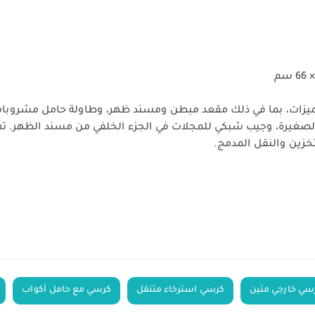
م من ARB بمجموعة من الميزات، بما في ذلك مقعد مبطن ومسند ظهر، وطاولة حامل 
لصغيرة، وجيب شبكي للمجلات في الجزء الخلفي من مسند الظهر. تم
تخزين والنقل المدمج.
سي خارجي متين
كرسي استرخاء متنقل
كرسي مع حامل أكواب