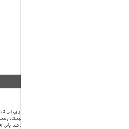
وصف
وجيب جانبي مع رفرف فيلكرو لمفاتيحك، ومحف
نسيج أكسفورد متينة من النايلون، كما يأتي 