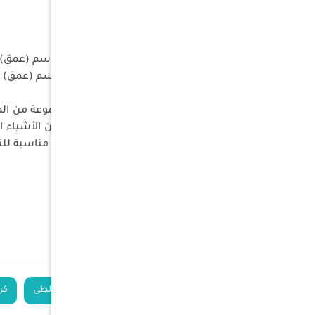
المواصفات التقنية:
سعة الحمولة: 150 كجم
أبعاد المقعد: 56 سم (عرض) × 47 سم (عمق)
حجم الإعداد: 92 سم (ارتفاع) × 61 سم (عمق) × 66 سم
تتميز كراسي التخيي
لمفاتيحك أو محفظتك أو غيرها من الأشياء ا
المتينة، ويأتي أيضًا مع حقيبة حمل مناسبة لل
الوزن: 6 كجم
رقم القطعة: ARB 10500123CD
الكلمات الدلالية
مقعد تخييم قابل للطي
كر