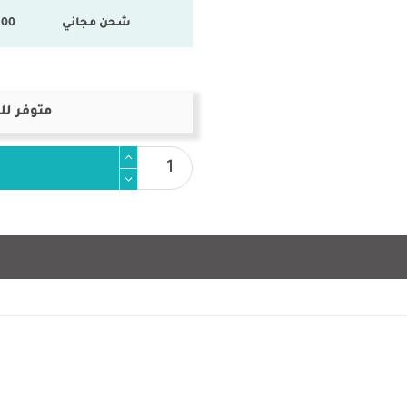
شحن مجاني
100 % المنتجات ال
متوفر لل