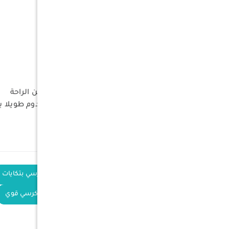
اللون : رمادي
الوزن : 3٫5 كلج
الأبعاد :
الطول : 70 سم
العرض : 84 سم
الارتفاع : 57 سم
المميزات
مع تكايات جانبية للذراعين لمزيد من الراحة
نسيج أكسفورد متماسك وقوي يدوم طويلا 
هيكل معدني قوي ومتماسك
الكلمات
كرسي أرضي
كرسي بتكايات
الدلالية
كرسي 150 كلج
كرسي قوي