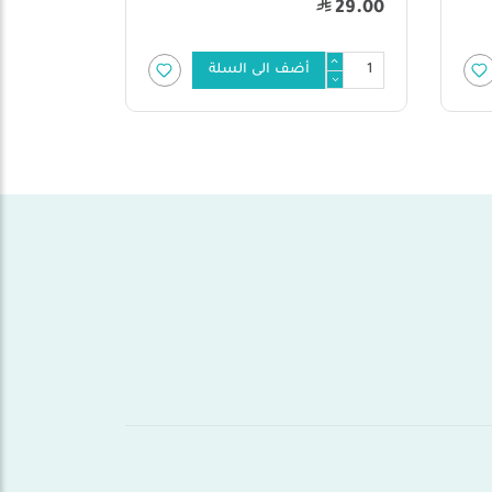
74.00
95.00
أضف الى السلة