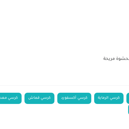
بحشوة مريحة
كرسي الرماية
كرسي أكسفورد
كرسي قماش
كرسي معدن