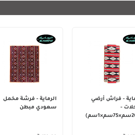
رماية - فرشة مخمل
الرماية - سجادة صلاة
ودي مبطن
ناعمة متعددة الألوان 
بوليستر - 120×80 سم