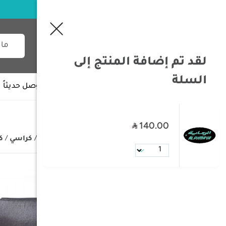
لقد تم إضافة المنتج إلى
السلة
جميع الأقسام
وصل حديثاً
140.00
/
الصفحة الرئيسية
/
مستلزمات البر
/
كراسي
/
ك