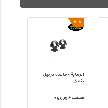
49%
64%
الرماية - قاعدة دربيل
وارن - خوات
بنادق
395.00
190.00
67.00