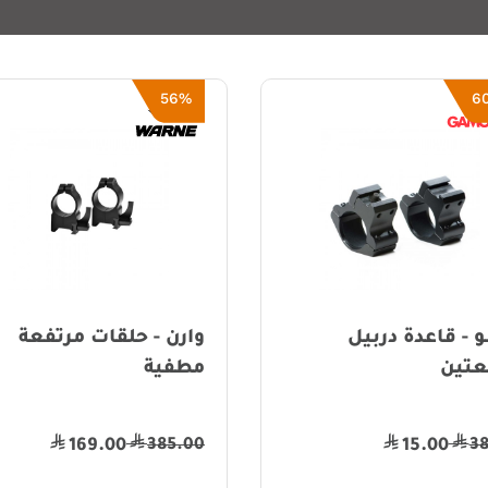
56%
6
 - قاعدة دربيل
وارن - حلقات مرتفعة
تين
مطفية
385.00
3
169.00
15.00