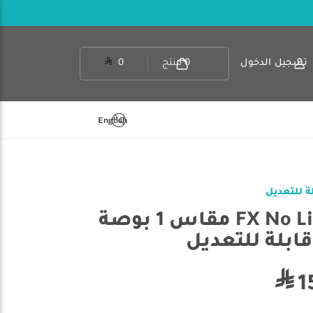
تسجيل الدخول
0
منتج
0
English
قواعد دربيل FX No Limit مقاس 1 بوصة
قابلة للتعديل
1