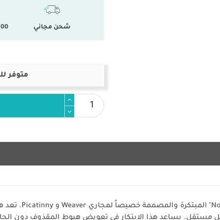
شحن مجاني
100 % المنتجات ال
متوفر لل
تقدم شركة X Airguns
شكل مستقل. يساعد هذا الابتكار في تعويض هبوط المقذوف دون الحاج