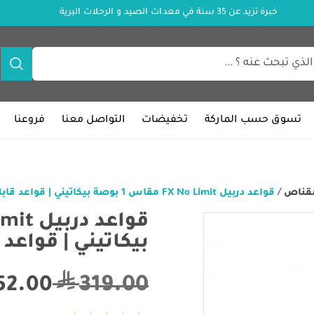
خبرة تزيد عن 35 سنة في معدات الصيد و الرحلات البرية
تسوق حسب الماركة
تخفيضات
التواصل معنا
فروعنا
مقناص
/
قواعد دربيل FX No Limit مقاس 1 بوصة بيكاتيني | قواعد قابلة للتعديل
بيكاتيني | قواعد 
319.00
52.00