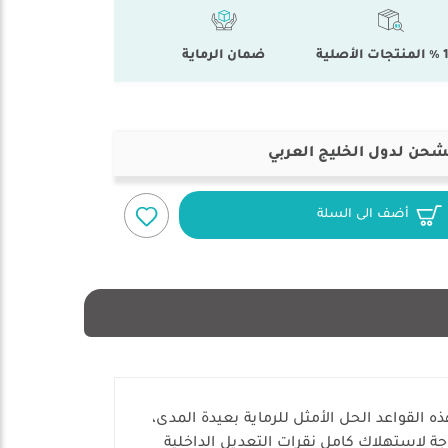
أصلية
ضمان الرماية
شحن لدول الخليج العربي
أضف الى السلة
F قواعد الدربيل "No Limit" المبتكرة والمصممة خصيصاً لمجاري Weaver و Picatinny. تعد هذه القواعد الحل الأمثل للرماية بعيدة المدى،
ة لاستهلاك كامل نقرات التعديل الداخلية