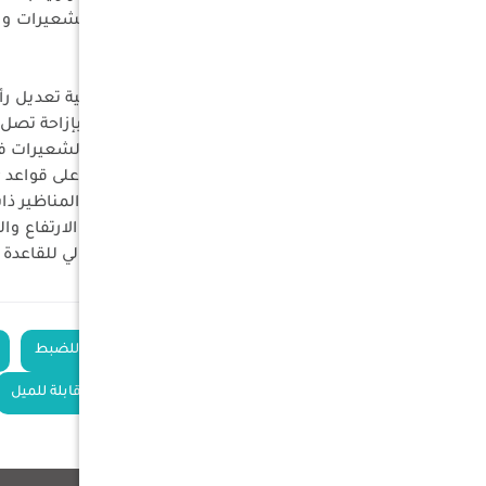
في الدربيل، مما يحافظ على دقة الشعيرات 
المميزات الرئيسية:
تعديل الارتفاع والزاوية: توفر إمكانية تعديل رأسي بمقدار (0.17 بوصة) وزاوية ميل ت
مثالية للمسافات البعيدة: تسمح بإزاحة تصل إلى 4 أمتار عند مسافة 100 متر للتعويض عن هبوط ا
حماية الأداء البصري: تضمن بقاء الشعيرات ف
توافق عالي: مصممة لتركيب مثالي على قواعد Weaver و Picatinny القياسية.
مقاس الحلقات: تتوافق مع جميع المناظير ذات الأن
تعديل سريع وسهل: يمكن ضبط الارتفاع والزا
ارتفاع متغير: يتراوح الارتفاع الإجمالي للقاعدة بين (23.2mm إلى m
الكلمات
قواعد منظار قابلة للضبط
الدلالية
طقم حلقات تثبيت قابلة للميل