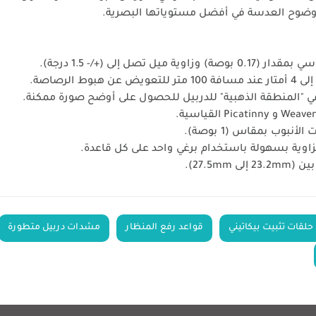
ووضوح العدسة في أفضل مستوياتها البصرية.
صل إلى (+/- 1.5 درجة).
لرصاصة.
ي "المنطقة الذهبية" للدربيل للحصول على أوضح صورة ممكنة.
بوب بمقاس (1 بوصة).
وية بسهولة باستخدام برغي واحد على كل قاعدة.
27.5m).
حلقات تثبيت بيكاتيني
قواعد رفع المنظار
مشدات دربيل متطورة