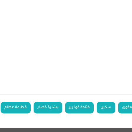
مقوى
سكين
فتاحة قوارير
بشارة خضار
قطاعة عظام