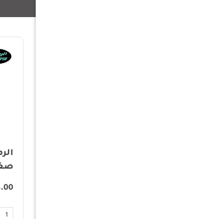
منتجات ذات صلة
سكين صغير للجيب رقم
الر
4 - ماركة اوبينال
صغير 
.00
40.00
أضف الى السلة