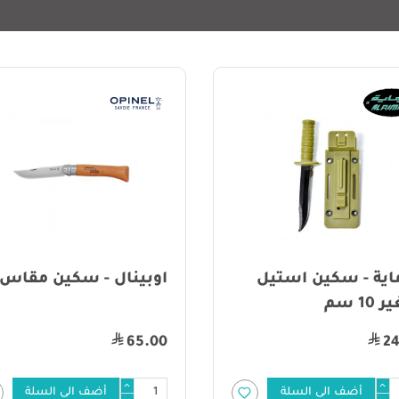
ماية - سكين استيل
اوبينال - سكين مقاس 10
10 سم
65.00
24
أضف الى السلة
أضف الى السلة