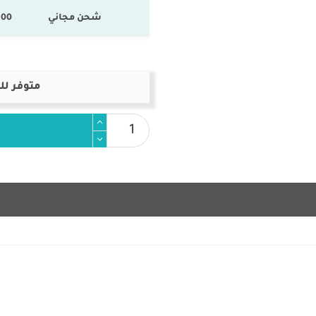
شحن مجاني
100 % المنتجات ال
متوفر لل