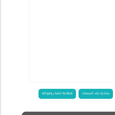
بشارة جلد السمك
قطاعة خضار وفواكه