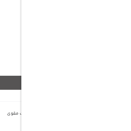
وصف
الخامة : ستانلس ستيل وبلاستيك مقوى
الأبعاد : 24.5×6.5×3 سم
السماكة : 2.8 ملم