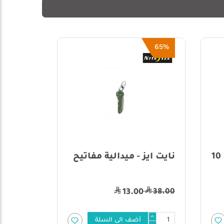
20%
65%
نايت ايز - ميدالية مفاتيح
الرماية
ميدالية
45.00
38.00
13.00
أضف الى السلة