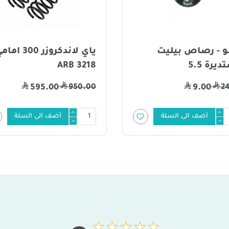
و - رصاص بيليت
ياي لاندكروزر 300 ام
يرة 5.5
ARB 3218
950.00
2
595.00
9.00
أضف الى السلة
أضف الى السلة