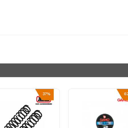
37%
6