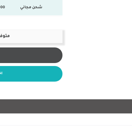
شحن مجاني
100 % المنتجات ال
متوفر
اخ