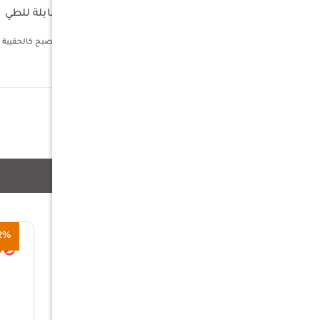
طاولة للرحلات والحدائق المنزلية قابلة للطي
بمقاس 0.7 * 16 م
تحتوي على سطح خشبي فاخر يمكن طيها لتصبح كالحقيبة
الكلمات الدلالية
منتجات ذات صلة
2%
54%