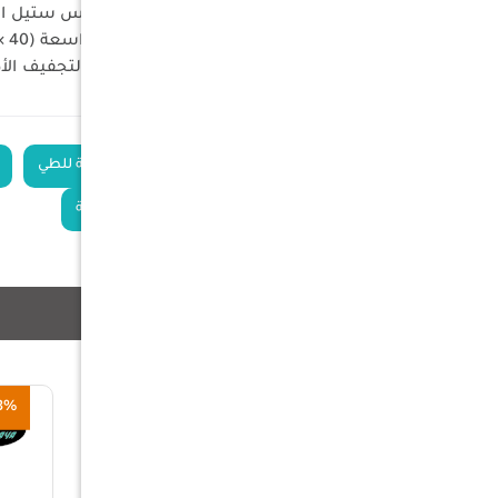
جودة ممتازة: مصنوعة من الستانلس ستيل المت
حجم مثالي: يوفر مساحة تجفيف واسعة (40 × 29 × 16 سم) مع الحفاظ على كونه محمولاً للغاية (الوزن: 970 جرامًا).
استخدام متعدد الأغراض: ضروري لتجفيف الأطبا
الكلمات
مصفاة أطباق قابلة للطي
الدلالية
سلة أطباق محمولة
منتجات ذات صلة
3%