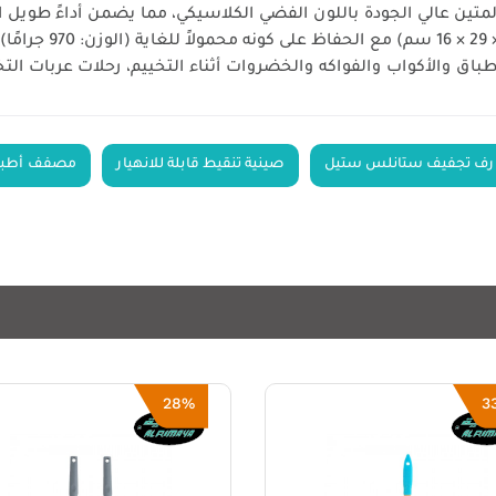
ين عالي الجودة باللون الفضي الكلاسيكي، مما يضمن أداءً طويل الأ
ق والأكواب والفواكه والخضروات أثناء التخييم، رحلات عربات التخي
رف تجفيف ستانلس ستيل
صينية تنقيط قابلة للانهيار
مصفف أطبا
28%
3