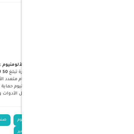
السعة : 50 لتر
المقاس : صغير
الطول : 57 سم
العرض :37 سم
الارتفاع :27 سم
مادة الصنع : المنيوم
هيكل متين:
مصنوع بالكامل من
الألومنيوم
عا
سعة كبيرة:
يوفر سعة تخزين كبيرة تبلغ
50 لترًا
حجم مثالي:
بحجم ممتاز للاستخدام متعدد ال
أمان وخفة وزن:
يوفر هيكل الألومنيوم حماية 
منفعة متعددة:
مثالي لتخزين ونقل الأدوات وم
الكلمات
حقيبة أدوات ألومنيوم
صندو
الدلالية
صندوق معدني صغير