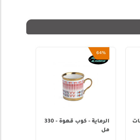
51%
الرماية - كوب قهوة - 330
الرماية - مطارة قابلة
س
للطي - 580 مل
ت