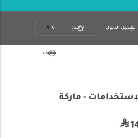
تسجيل الدخول
0
منتج
0
English
ستخدامات - ماركة
1