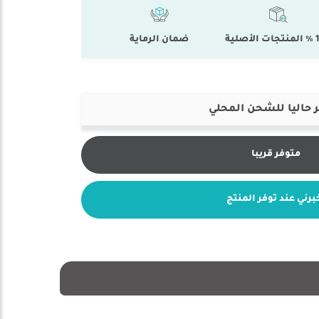
أصلية
ضمان الرماية
 حاليا للشحن المحلي
متوفر قريبا
برني عند توفر المنتج