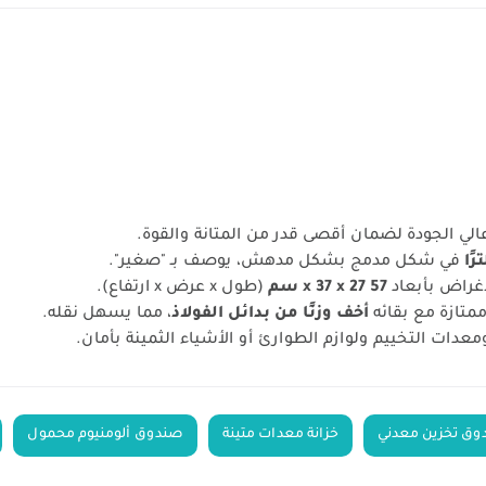
لي الجودة لضمان أقصى قدر من المتانة والقوة.
في شكل مدمج بشكل مدهش، يوصف بـ "صغير".
أغراض بأبعاد
57 x 37 x 27 سم
(طول x عرض x ارتفاع).
ممتازة مع بقائه
أخف وزنًا من بدائل الفولاذ
، مما يسهل نقله.
عدات التخييم ولوازم الطوارئ أو الأشياء الثمينة بأمان.
ق تخزين معدني
خزانة معدات متينة
صندوق ألومنيوم محمول