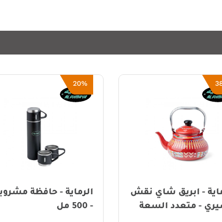
64%
20%
الرماية - حافظة مشروبات
- 500 مل
مل