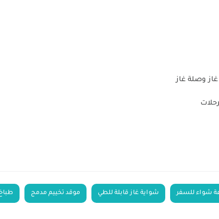
از وصلة غاز
حلات
 شواء للسفر
شواية غاز قابلة للطي
موقد تخييم مدمج
طباخ 