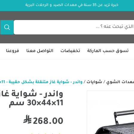
خبرة تزيد عن 35 سنة في معدات الصيد و الرحلات البرية
تسوق حسب الماركة
تخفيضات
التواصل معنا
فروعنا
عدات الشوي
/
شوايات
/
واندر - شواية غاز متنقلة بشكل حقيبة - 11×44×30 سم
واندر - شواية غا
11×44×30 سم
268.00