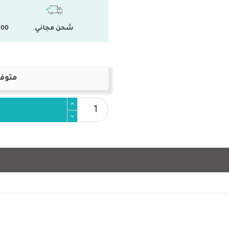
شحن مجاني
100 % المنتجات ال
متوفر