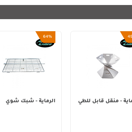
40%
6
ماية - شبك شوي
الرماية - شواية فحم م
شنطة - 50×30×36.5 سم