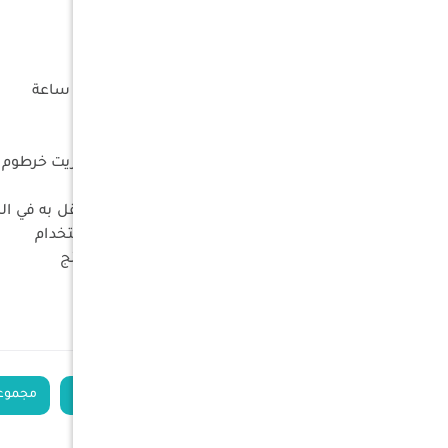
الموقد SUS430
اللون : أسود
طول خرطوم الغاز 1 متر
الطاقة 5 كيلو واط ساعة /357جرام ساعة
الوزن : 4 كلج
L 30 - W 44 - H 11 الأبعاد مطوية
المحلقات : شبك موقد غطاء إناء زيت خرطوم غ
المميزات
تصميم صغير ومدمج ليسهل التنقل به في الر
إشعال ذاتي لسرعة وسهولة الاستخدام
مناسب للتخيم والرحلات والهايكينج
الكلمات الدلالية
شواية غاز للرحلات
مجموعة