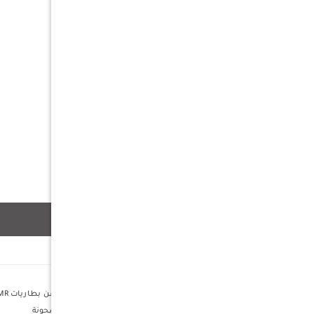
وصف
شاحن USB - اشحن بسرعة مجموعة متنوعة من بطاريات li-ion / IMR بشحن USB المغناطيسي LC10
شحن الاجهزة الاخري عند إقرانها ببطارية مشحونة