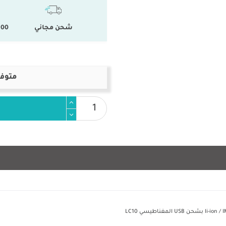
شحن مجاني
100 % المنتجات ال
متوفر