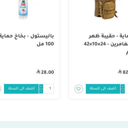
اية - حقيبة ظهر
باليستول - بخاخ حماية 
للمغامرين - 24×10×42
100 مل
28.00
82
أضف الى السلة
أضف الى السلة