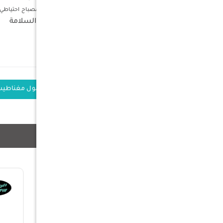
مصباح خلفي مريح - يشتمل LC10 أيضًا على مصباح احتياطي صغير يصل إلى 10 شمعة متصلة بمقبس الحائط و 6 شمعة متصلة ببطارية بقوة 3400 مللي أمبير في الساعة
مصمم من أجل السلامة
خفيفة الوزن ومحمولة -
الوزن : 56 جرام
الكلمات الدلالية
شاحن بطارية محمول مغناطي
منتجات ذات صلة