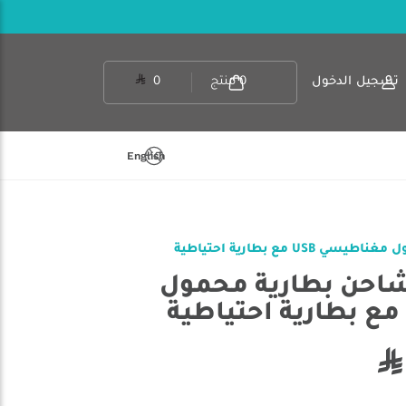
تسجيل الدخول
0
منتج
0
English
 كور LC10 - شاحن بطارية محمول