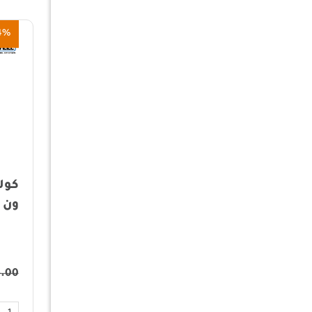
4%
50%
سكين - ماركة ماسرين
كول
ون
5.00
815.00
407.00