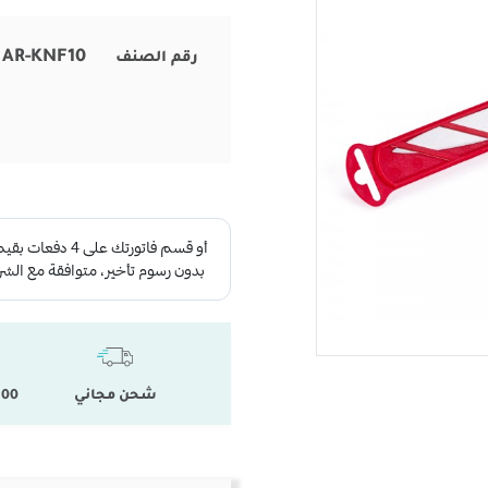
AR-KNF10
رقم الصنف
شحن مجاني
100 % المنتجات ال