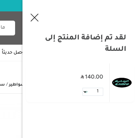
لقد تم إضافة المنتج إلى
السلة
جميع الأقسام
وصل حديثاً
140.00
/
الصفحة الرئيسية
/
السكاكين و السواطير
/
سك