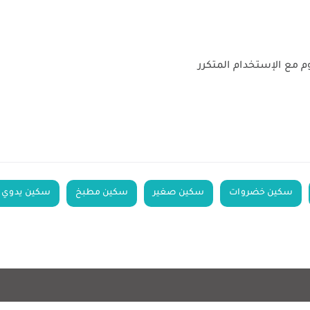
 مع الإستخدام المتكرر
سكين خضروات
سكين صغير
سكين مطبخ
سكين يدوي