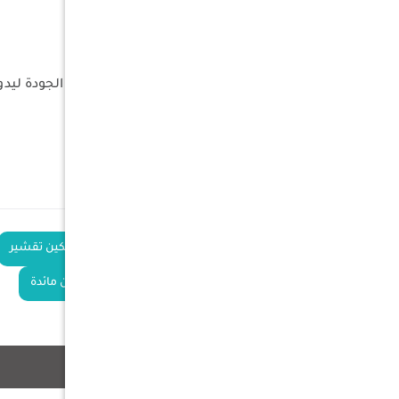
الحد : مسنن
السطح الخارجي : ملمع بالليزر
المميزات :
مقبض مريح وانسيابي
مصنوعة من ستانلس ستيل عالي الجودة ليدوم
حدة ممتازة للقطع بشكل سلس
آمنة لوجود غطاء بلاستيكي للنصل
قابلة للغسيل في غسالة الأواني
الكلمات
سكين فواكه
سكين تقشير
الدلالية
سكين حاد
سكين مائدة
منتجات ذات صلة