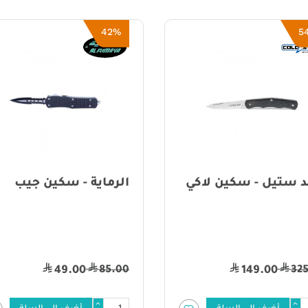
42%
5
د ستيل - سكين لاكي
الرماية - سكين جيب
85.00
32
49.00
149.00