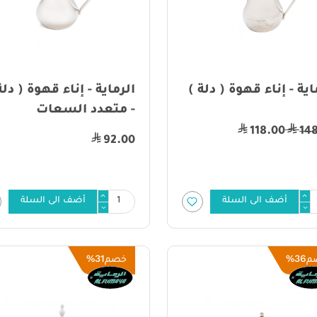
اية - إناء قهوة ( دلة )
الرماية - إناء قهوة ( دلة
- متعدد السعات
118.00
14
92.00
أضف الى السلة
أضف الى السلة
31%
36%
م
خصم