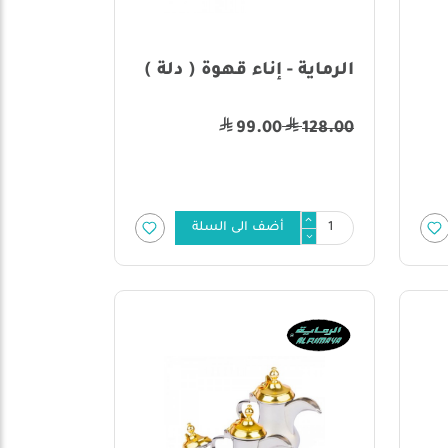
الرماية - إناء قهوة ( دلة )
99.00
128.00
أضف الى السلة