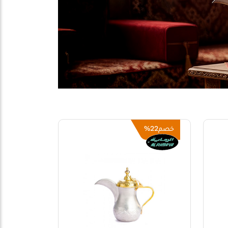
22%
خصم