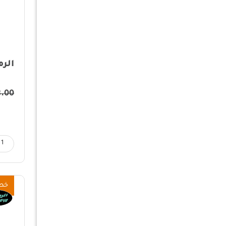
الرم
8.00
خص