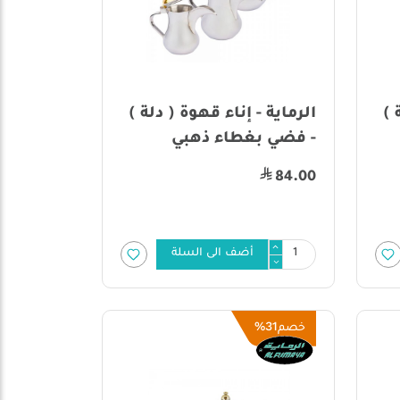
 )
الرماية - إناء قهوة ( دلة )
- فضي بغطاء ذهبي
84.00
أضف الى السلة
31%
خصم