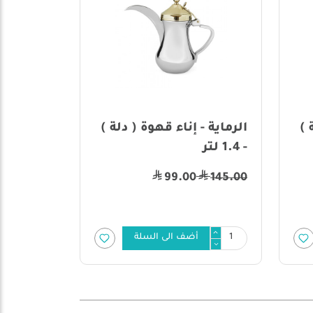
 )
الرماية - إناء قهوة ( دلة )
- 1.4 لتر
99.00
145.00
أضف الى السلة