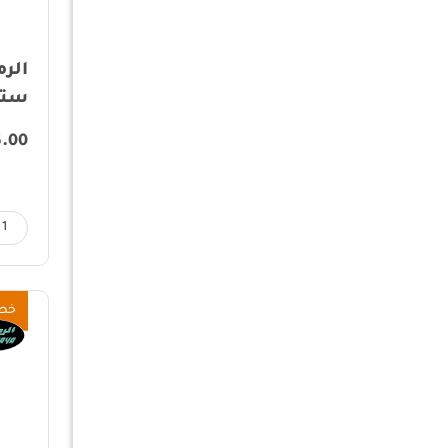
متوفر فقط
الرم
ستي
اللون
5.00
مسح الكل
خص