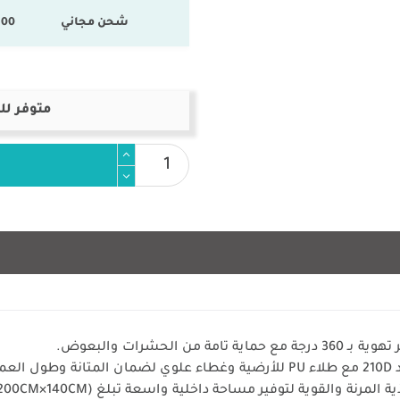
شحن مجاني
100 % المنتجات ال
متوفر لل
الحشرات والبعوض.
ر.
والقوية لتوفير مساحة داخلية واسعة تبلغ (250CM×200CM×140CM).