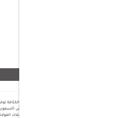
وصف
تهوية ممتازة: جدران شبكية عالية الكثافة توفر تهوية بـ 360 درجة مع حماية تامة من 
أقمشة مقاومة: مصنوعة من قماش أكسفورد 210D مع طلاء PU للأرضية وغطاء علوي لضمان المتانة وطول العم
ثبات فوري: مدعومة بإطار من الأسلاك الفولاذية المرنة 