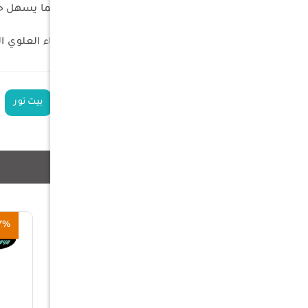
خفيفة الوزن: تزن 3.2 كجم فقط، مما يسهل حملها إلى مكان التخييم المفضل لديك أو مناطق التنزه.
استخدامات متعددة: يسمح الغطاء العلوي الق
الكلمات الدلالية
خيمة ناموسية
بيت تور
منتجات ذات صلة
3%
57%