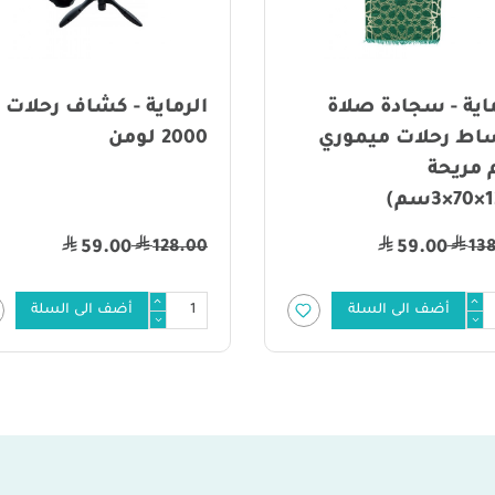
اية - كشاف رحلات -
الرماية - فراش نوم
ومن
للرحلات
12
388.00
59.00
أضف الى السلة
أضف الى السلة