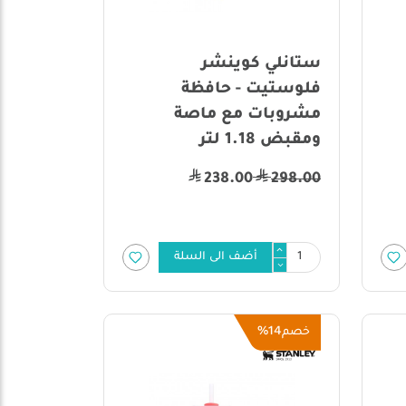
ستانلي كوينشر
فلوستيت - حافظة
مشروبات مع ماصة
ومقبض 1.18 لتر
238.00
298.00
أضف الى السلة
14%
خصم