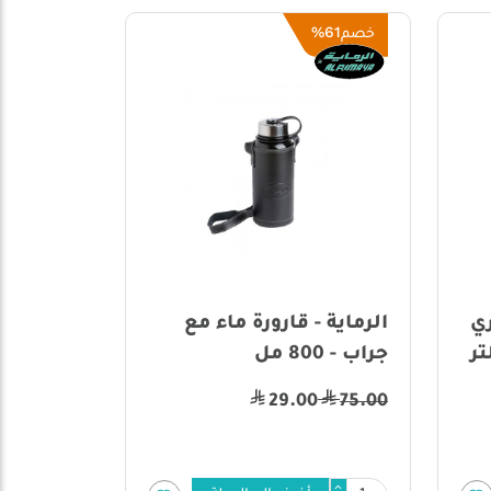
61%
خصم
ي
الرماية - قارورة ماء مع
جراب - 800 مل
29.00
75.00