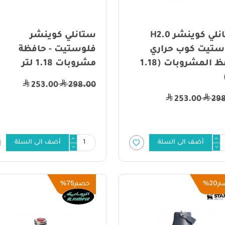
ستانلي كوينشر H2.0
ستانلي كوينشر
ستيت كوب حراري
فلوستيت - حافظة
لحفظ المشروبات (1.18
مشروبات 1.18 لتر
253.00
298.00
253.00
29
أضف الى السلة
أضف الى السلة
75%
20%
م
خصم