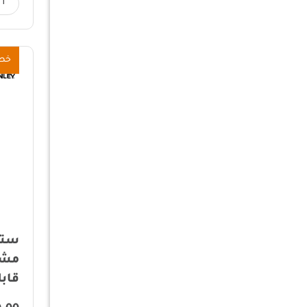
خص
ستا
مشر
قابلة 