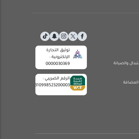
توثيق التجارة
الإلكترونية :
تبدال والصيانة
0000030369
الرقم الضريبي :
المضافة
310998523200003