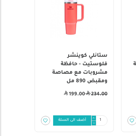
ستانلي كوينشر
فلوستيت - حافظة
مشروبات مع مصاصة
ومقبض 890 مل
199.00
234.00
أضف الى السلة