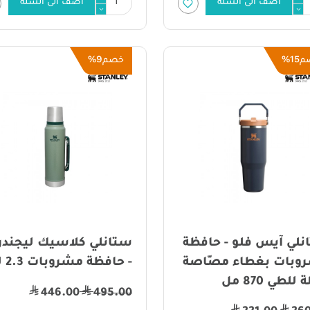
أضف الى السلة
أضف الى السلة
9%
15%
م
خصم
نلي آيس فلو - حافظة
ستانلي كلاسيك ليجندر
وبات بغطاء مصّاصة
- حافظة مشروبات 2.3 لتر
للطي 870 مل
446.00
495.00