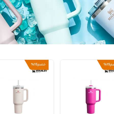
15%
15%
م
خصم