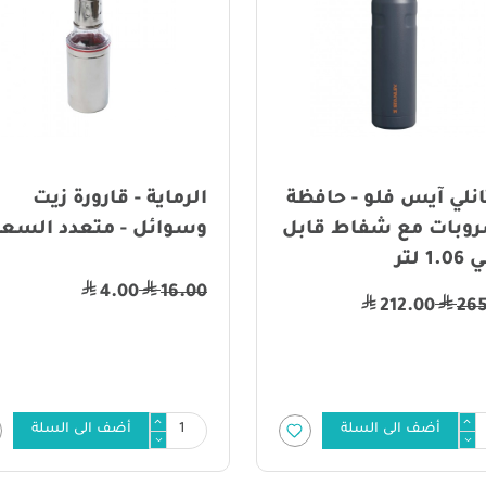
نلي آيس فلو - حافظة
الرماية - قارورة زيت
وبات مع شفاط قابل
وسوائل - متعدد السعة
1 لتر
4.00
16.00
212.00
26
أضف الى السلة
أضف الى السلة