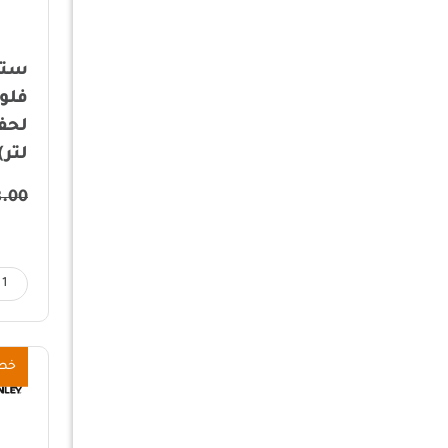
متوفر فقط
فلو
اللون
لتر)
8.00
مسح الكل
خص