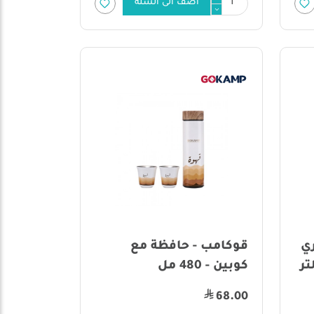
أضف الى السلة
ي
قوكامب - حافظة مع
كوبين - 480 مل
68.00