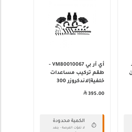
د
أي آر بي VM80010067 -
MU- من
طقم تركيب مساعدات
خلفية|لاندكروزر 300
395.00
الكمية محدودة
لا تفوّت الفرصة - ينفد