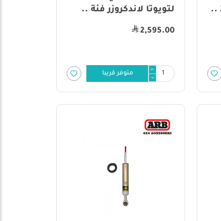
لتويوتا لاندكروزر فئة ..
2,595.00
متوفر قريبا