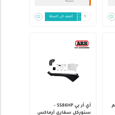
بسرعة
أضف الى السلة
- طقم
أي آر بي SS86HP -
سنوركل سفاري أرماكس