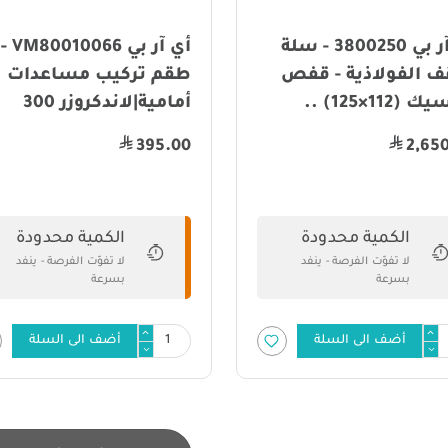
أي آر بي 3800250 - سلة
أي آر بي VM80010066 -
 الفولاذية - قفص
طقم تركيب مساعدات
(112×125) ..
أمامية|لاندكروزر 300
395.00
2,65
الكمية محدودة
الكمية محدودة
لا تفوّت الفرصة - ينفد
لا تفوّت الفرصة - ينفد
بسرعة
بسرعة
أضف الى السلة
أضف الى السلة