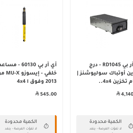
أي آر بي RD1045 - درج
أي آر بي 60130 - مساع
ين أوتباك سوليوشنز |
خلفي - إيسوزو X
تخزين 4x4..
2013 وفوق 4x4 l
545.00
4,14
الكمية محدودة
الكمية محدودة
لا تفوّت الفرصة - ينفد
لا تفوّت الفرصة - ينفد