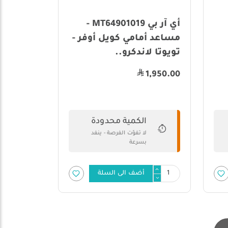
أي آر بي MT64901019 -
مساعد أمامي كويل أوفر -
تويوتا لاندكرو..
1,950.00
الكمية محدودة
لا تفوّت الفرصة - ينفد
بسرعة
أضف الى السلة