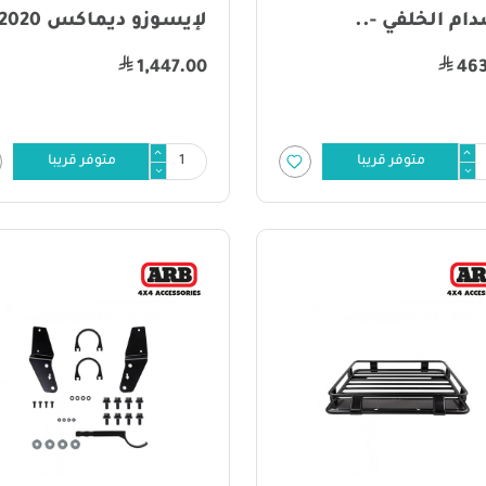
ام الخلفي -..
لإيسوزو ديماكس 2020 ..
1,447.00
46
متوفر قريبا
متوفر قريبا