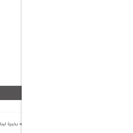
وصف
معايرة مخصصة للمركبة: تم ضبطه بخبرة لينا