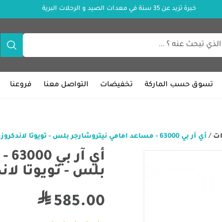
خبرة تزيد عن 35 سنة في معدات الصيد و الرحلات البرية
تسوق حسب الماركة
تخفيضات
التواصل معنا
فروعنا
ات
/
أي آر بي 63000 - مساعد امامي نيتروشارجر بلس - تويوتا لاندكروزر (1998-2007)
أي 
بلس - تويوتا لاندكروزر (
585.00