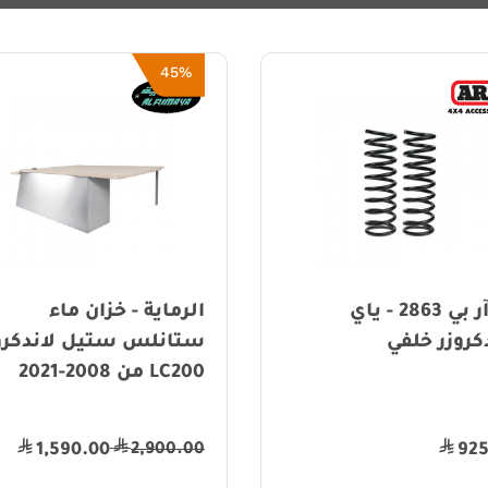
45%
أي آر بي 2863 - ياي
الرماية - خزان ماء
كروزر خلفي
ستانلس ستيل لاندكرو
LC200 من 2008-2021
2,900.00
1,590.00
925