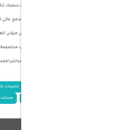
حماية ثنائية الأنابيب: هيكل فولاذي سميك ثنا
نظام إدارة الحرارة: يتميز بمكبس مدمج عالي ا
تحكم معزز في القيادة: صُمم لتقليل ميلان اله
جلب (بوشات) ممتازة: يتضمن جلب مخصصة من ا
استخدامات متعددة: صُمم كبديل مباشر للمساع
الكلمات
مساعدات أميوز
جامبينات غاز
الدلالية
مساعدات لاندكروزر
مساعدا
منتجات ذات صلة