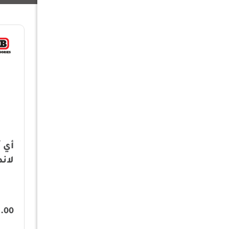
أي آر بي 2860 - ياي خلفي
لاندكروزر
لاند
.00
1,030.00