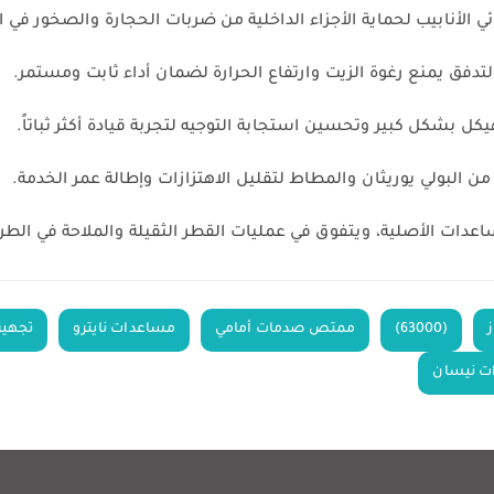
ئي الأنابيب لحماية الأجزاء الداخلية من ضربات الحجارة والصخور في ا
لتدفق يمنع رغوة الزيت وارتفاع الحرارة لضمان أداء ثابت ومستمر.
يكل بشكل كبير وتحسين استجابة التوجيه لتجربة قيادة أكثر ثباتاً.
لبولي يوريثان والمطاط لتقليل الاهتزازات وإطالة عمر الخدمة.
دات الأصلية، ويتفوق في عمليات القطر الثقيلة والملاحة في الطرق
(63000)
ممتص صدمات أمامي
مساعدات نايترو
تجهيزات
ت نيسان