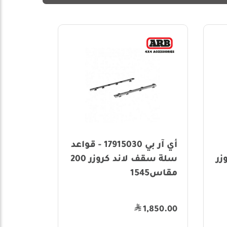
أي آر بي 17915030 - قواعد
زر
سلة سقف لاند كروزر 200
مقاس1545
LC70/79
2,955.00
1,850.00