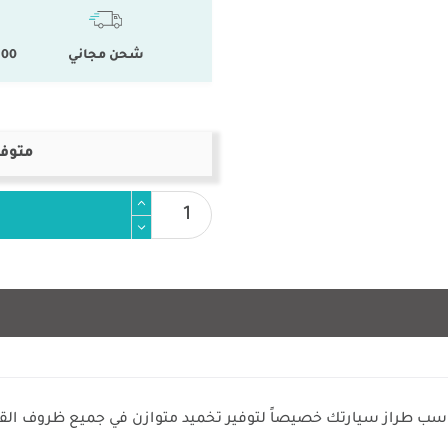
شحن مجاني
100 % المنتجات ال
متوفر
سب طراز سيارتك خصيصاً لتوفير تخميد متوازن في جميع ظروف القي