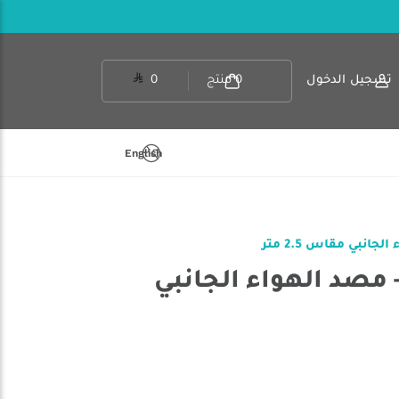
تسجيل الدخول
0
منتج
0
English
 آر بي 813400 - مصد الهواء الجانبي