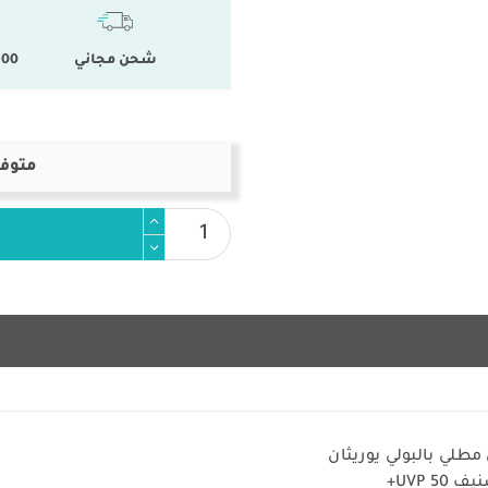
شحن مجاني
100 % المنتجات ال
متوفر
طلي بالبولي يوريثان
UVP +