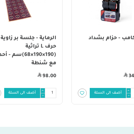
امب - حزام بشداد
الرماية - جلسة بر زاوية
حرف L تراثية
(190×190×68)سم - أ
مع شنطة
98.00
34
أضف الى السلة
أضف الى السلة