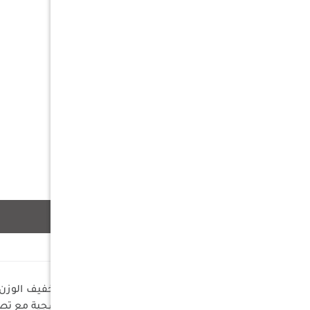
وصف
مصنوعة من قماش بولي يوريثان خفيف الوزن م
مقاوم للماء والأشعة فوق البنفسجية مع تصنيف 50