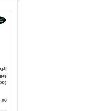
الرماية - طقم جلسة
الرماية - فرشة 
مخمل أحمر - مدة
وبوليستر كبير 
(200×80) سم و 4 تكايا
(200×295سم)
فاخرة
175.00
295.00