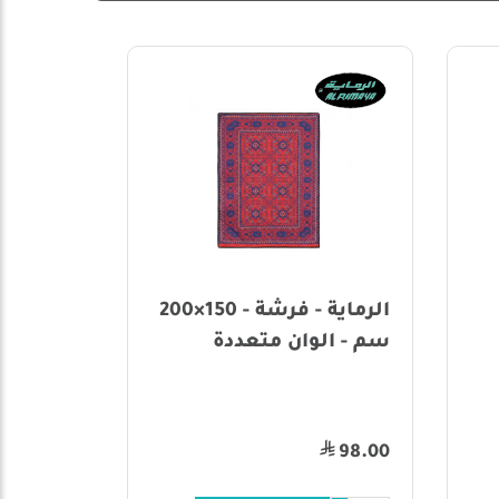
الرماية - فرشة - 150×200
واندر - حقيبة بفرشة
م - الوان متعددة
قابلة للطي -
(200سم×150سم)
79.00
98.0