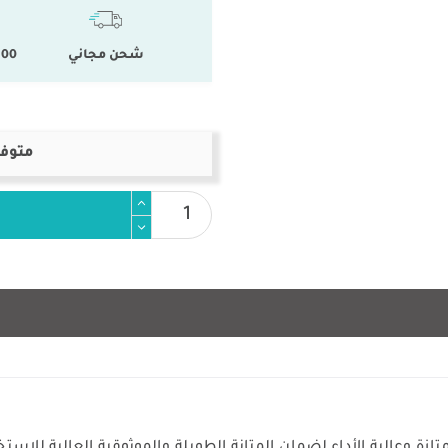
شحن مجاني
100 % المنتجات ال
متوفر