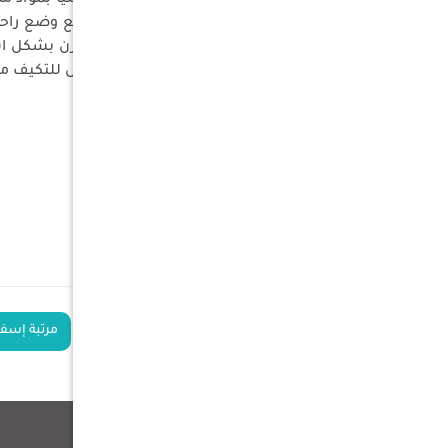
جودة مواد فائقة: تم تصميمه هندسيًا بمواد ممت
مريح وسهل الاستخدام: مصمم مع وضع راحة ال
تصميم مدمج ومحمول: خفيف الوزن بشكل استثن
وظائف متعددة الاستخدامات: قابل للتكيف مع ب
المواصفات
المادة
: مواد عالية الجودة
الأبعاد
: 80×200 سم
الوزن
: 1.200 كيلوجرام
اللون
: أحمر واسود
الكلمات الدلالية
سرير فوم أحمر
مرتبة إسفن
منتجات ذات صلة