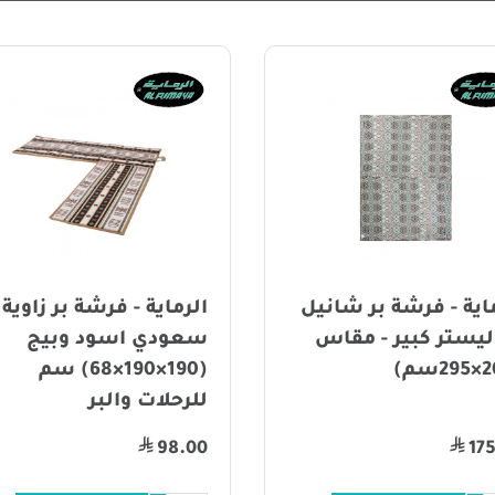
بر شانيل
الرماية - فرشة بر زاوية
- مقاس
سعودي اسود وبيج
س
(190×190×68) سم
للرحلات والبر
0
98.00