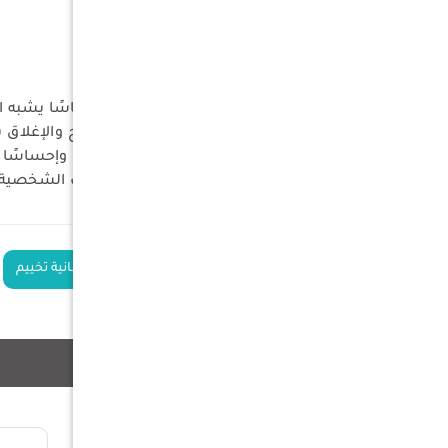
الحشوة
ألياف جوفاء
مستوى الحرارة
0° / 15° / 20°
اللون
أزرق / أحمر
المميزات
تصميم واسع ومريح يمنحك إحساسًا يشبه ال
سحاب بتقنية مطورة يسهّل الفتح والإغلاق
ألوان متناسقة تضيف مظهرًا أنيقًا وإحساسًا ب
جيب داخلي عملي لحفظ المتعلقات الشخصية م
الكلمات الدلالية
حقيبة نوم
بطانية تخييم
منتجات ذات صلة
27%