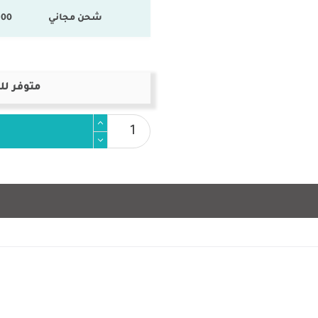
شحن مجاني
100 % المنتجات ال
متوفر لل