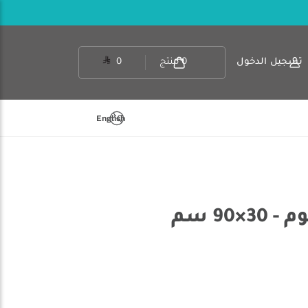
تسجيل الدخول
0
منتج
0
English
×90 سم