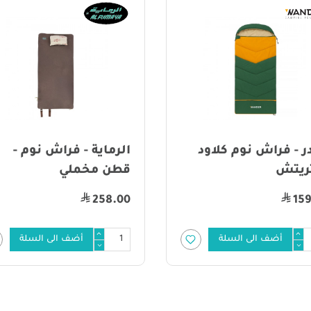
ر - فراش نوم كلاود
الرماية - فراش نوم -
يتش
قطن مخملي
258.00
159
أضف الى السلة
أضف الى السلة