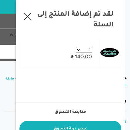
خبرة تزيد عن 35 سنة في معدات الصيد و الرحلات البرية
لقد تم إضافة المنتج إلى
السلة
تسجيل الدخول
0
منتج
0
140.00
/
/
/
الصفحة الرئيسية
السكاكين و السواطير
سكين ميدالية مع جراب - ماركة
رماية
كين ميدالية مع جراب - ماركة الرماية
متابعة التسوق
28.00
عرض عربة التسوق