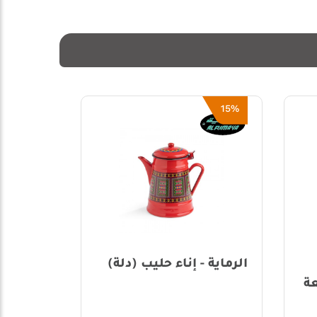
60%
15%
الرماية - إناء حليب (دلة)
الرماية 
ة
متعدد ا