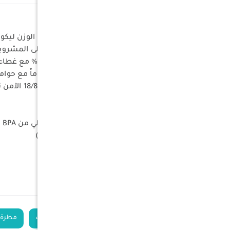
المميزات:
مصمم بتقنية عزل إيرولايت خفيفة الوزن ليكون أخف بنسبة 33% من أك
عزل فراغي مزدوج الجدار يحافظ على المشروبا
تصميم مقاوم للتسرب بنسبة 100% مع غطاء محكم الإغلاق وقابل للقفل لشرب آمن دون انسكاب
هيكل انسيابي ومدمج يتناسب تماماً مع حوام
مصنوع من الفولاذ المقاوم للصدأ 18/8 الآمن تماماً والخالي من BPA وصالح للغسل في غسالة الأطباق
المواصفات:
المواد: فولاذ مقاوم للصدأ 18/8، خالي من BPA
الأبعاد: (6.9سم×6.9سم×20.2سم)
الوزن: 240 جرام
السعة: 16 أونصة (0.47 لتر)
اللون: روز كوارتز معدني
الكلمات الدلالية
ترمس قهوة خفيف
مطرة 