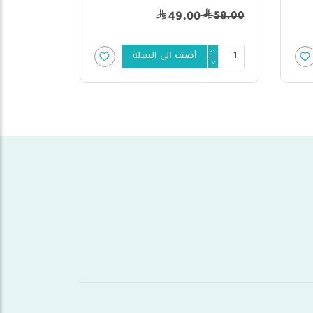
48.00
58.00
49.00
أضف الى السلة