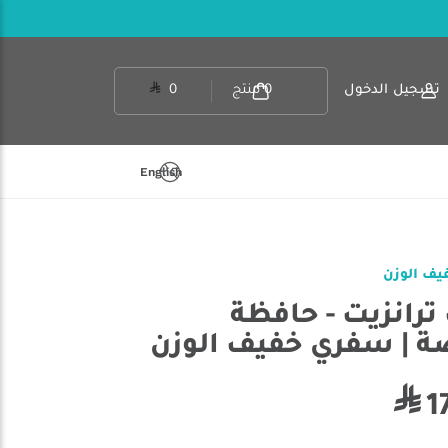
تسجيل الدخول
0
منتج
0
English
ترانزيت - حافظة
1