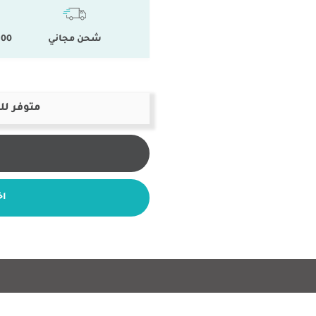
شحن مجاني
100 % المنتجات ال
متوفر لل
اخ