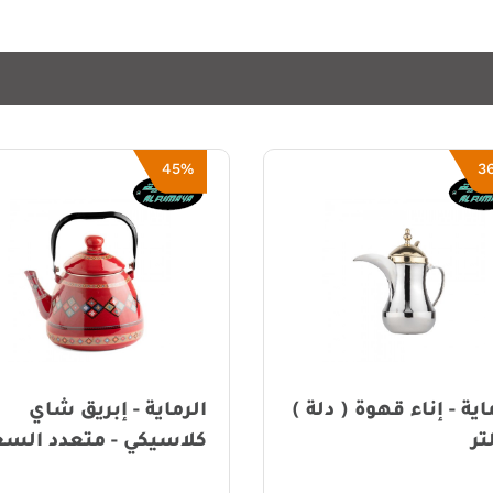
45%
3
اية - إناء قهوة ( دلة )
الرماية - إبريق شاي
كلاسيكي - متعدد السع