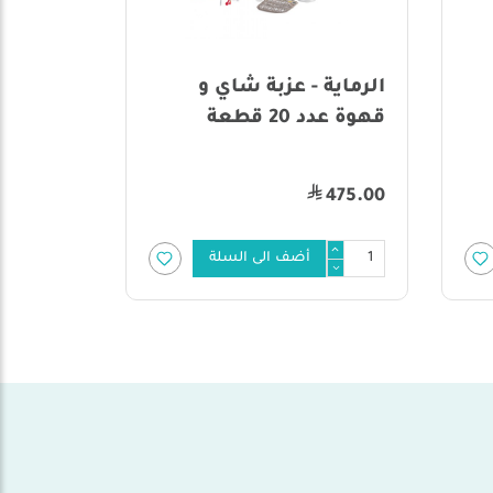
الرماية - عزبة شاي و
الرماي
قهوة عدد 20 قطعة
قهوة عدد 0
485.00
475.00
أضف الى السلة