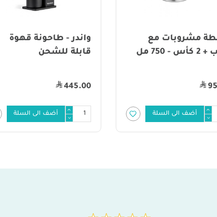
ندر - طاحونة قهوة
الرماية - عزبة شاي و
بلة للشحن
قهوة عدد 20 قطعة
475.00
445.
أضف الى السلة
أضف الى السلة