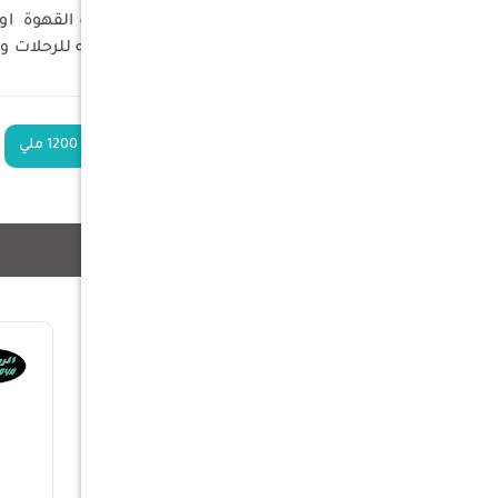
دلة بغدادي مقاس 1.2 لت
انيقو سهولة التنظيف , فهي مثاليه للرحلات و
الكلمات الدلالية
دلة بغدادي مقاس 1200 ملي
منتجات ذات صلة