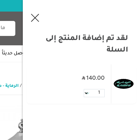
لقد تم إضافة المنتج إلى
السلة
جميع الأقسام
وصل حديثاً
140.00
/
الصفحة الرئيسية
/
عزب
/
دله قهوة
/
الرماية - دل