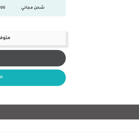
شحن مجاني
100 % المنتجات ال
متوفر
اخ