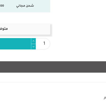
شحن مجاني
100 % المنتجات ال
متوفر