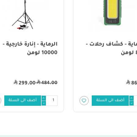
لرماية - إنارة خارجية -
ستانلي - حافظة تبري
1000 لومن
مأكولات 28.3 لتر
1,398.00
484.0
1,188.00
299.00
أضف الى السلة
أضف الى السلة