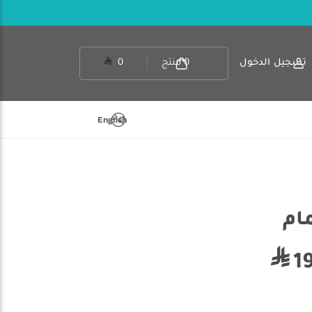
تسجيل الدخول
0
منتج
0
English
مام
1