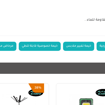
ومة للماء .
جية
خيمة تغيير ملابس
خيمة خصوصية قابلة للطي
مرحاض م
15%
38%