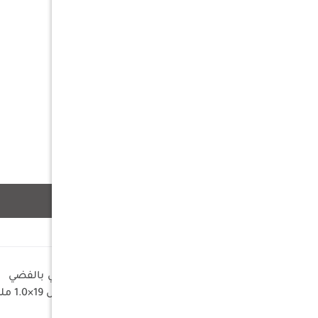
وصف
مواد الصنع : شراع أكسفورد مطلي بالفضي
الأبعاد : 140×140×225 سم الهيكل 19×1.0 ملم
اللون : بني + رملي