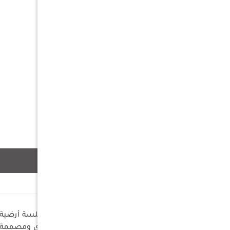
وصف
تأتي باللون الأحمر النقشي التقليدي ومصممة