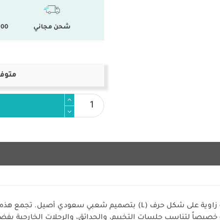
شحن مجاني
100 % المنتجات ال
متوفر
استمتع بأجواء البر والرحلات مع جلسة أرضية زاوية على شكل حرف (L) بتصميم
 خصيصاً لتناسب جلسات التخييم، والحدائق، والرحلات الخارجية بف