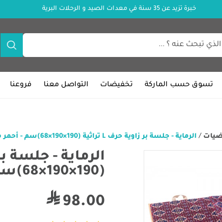
خبرة تزيد عن 35 سنة في معدات الصيد و الرحلات البرية
تسوق حسب الماركة
تخفيضات
التواصل معنا
فروعنا
ضيات
/
الرماية - جلسة بر زاوية حرف L تراثية (190×190×68)سم - أحمر مع شنطة
(190×190×68)سم - أحمر مع شنطة
98.00