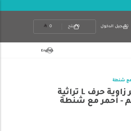
تسجيل الدخول
0
منتج
0
English
الرماية - جلسة بر زاوية حرف L تراثية