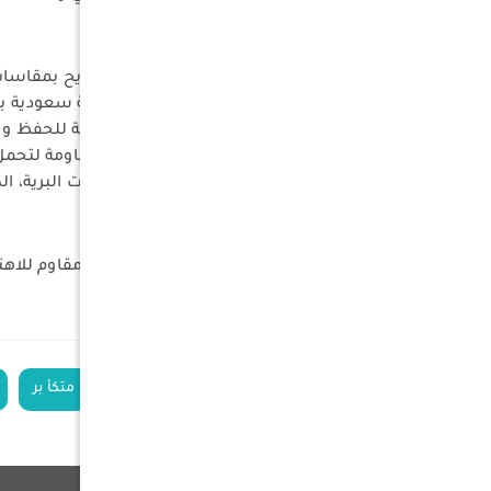
مميزات المنتج:
مقاسات واسعة: تصميم زاوية مريح بمقاسات (190سم×190سم×68سم) يوفر مساحة جلوس 
تصميم تراثي: تتميز بنقوش شعبية سعودية ب
سهولة النقل: تتضمن شنطة متينة للحفظ والح
جودة عالية: مصنوعة من خامات مقاومة لتحمل 
مثالية لكل مكان: خيار ممتاز للرحلات البرية، 
المواصفات
المواد: قماش عالي الجودة متين ومقاوم للاهت
الأبعاد: (190سم×190سم×68سم)
الكلمات الدلالية
جلسة أرضية
متكأ بر