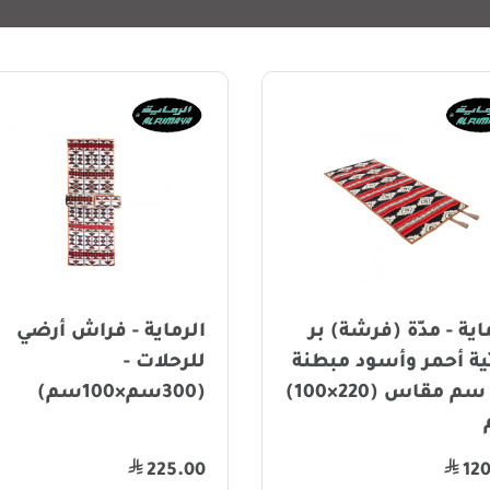
ماية - فراش أرضي
الرماية - فرشة بر للرحل
لات -
مدة عسلي مبطن 4س
مقاس كبير جداً
(200×160×4) سم
170.00
225