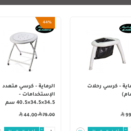
50%
44%
لرماية - كرسي متعدد
الرماية - رشاش ماء
لإستخدامات -
ضغط عالي
3×34.5×40.5 سم
79.00
79.0
39.00
44.00