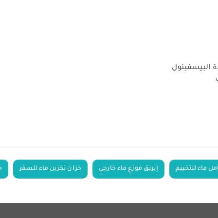
ة البيسفينول
مل ماء للتخييم
إبريق موزع ماء خارجي
خزان تخزين ماء للسفر
ج