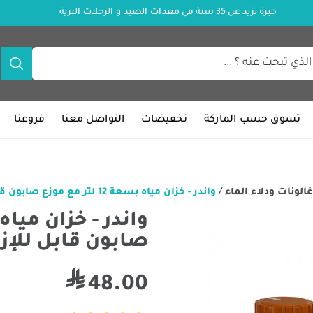
خبرة تزيد عن 35 سنة في معدات الصيد و الرحلات البرية
تسوق حسب الماركة
تخفيضات
التواصل معنا
فروعنا
غالونات ودلاء الماء
/
واندر - خزان مياه بسعة 12 لتر مع موزع صابون قابل للإزالة
صابون قابل للإزا
48.00