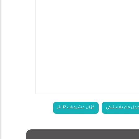
ردل ماء بلاستيكي
خزان مشروبات 12 لتر