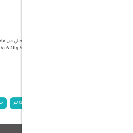
الأبعاد : 34.5×18×32 سم
الوزن : 1.16 كلج
اللون : بني + رملي
المميزات
مصنوع من بلاستيك عالي الجودة خالي من ماد
فوهة بقطر 10 سم لسهولة التعبئة والتنظيف
مقبض مريح لسهولة الحمل
قابلية التحكم في قوة تدفق الماء
مع علبة صابون سائل
الكلمات الدلالية
حاوية ماء محمولة 12 لتر
حا
منتجات ذات صلة