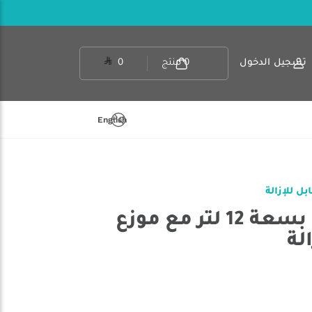
تسجيل الدخول
0
منتج
0
English
واندر - خزان مياه بسعة 12 لتر مع موزع
لة