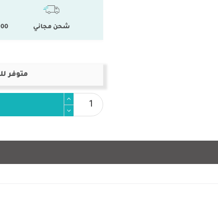
شحن مجاني
100 % المنتجات ال
متوفر لل