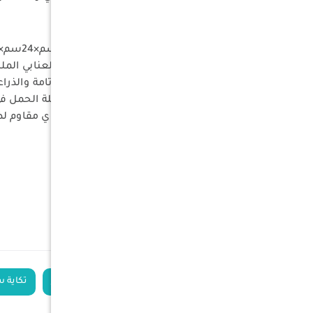
مميزات المنتج:
مقاسات مثالية: تأتي بمقاس (24سم×24سم×50سم) لتوفير الدعم المناسب دون أخذ مساحة كبيرة.
تصميم شعبي فاخر: تتميز باللون العنابي ال
راحة فائقة: حشوة متينة توفر راحة تامة والذرا
سهولة التنقل: خفيفة الوزن وسهلة الحمل ف
جودة تدوم: مصنوعة من قماش قوي مقاوم لظر
المواصفات :
القماش
: مخمل سعودي
مقاس
: (24سم×24سم×50سم)
الوزن
: 2 كيلوجرام
الكلمات
مركا
مسند بر
تكاية 
الدلالية
مسند يد رحلات