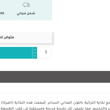
شحن مجاني
100 % المنتجات ال
متوفر لل
كاية التراثية باللون العنابي الساحر. صُممت هذه التكاية (المرك
لبر والتخييم، مما يضمن لك جلسة مريحة ومستقرة في قلب الطبيعة.