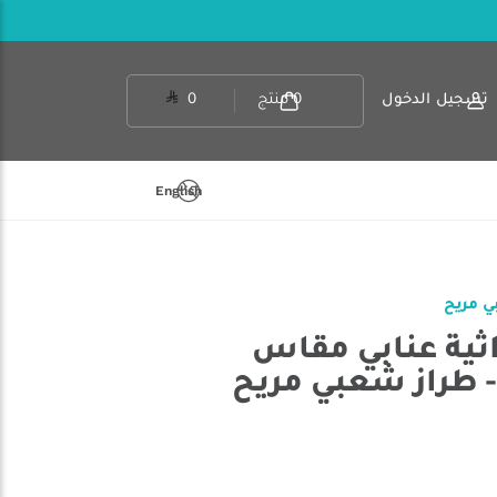
تسجيل الدخول
0
منتج
0
English
راثية عنابي مقاس