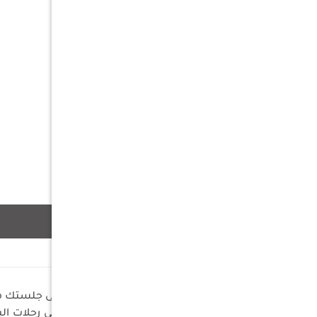
وصف
أضف لمسة من الراحة والفخامة إلى جلستك مع ت
المثالي أثناء الجلوس على الأرض في رحلات ا