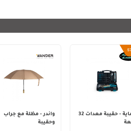
در - مظلة مع جراب
الرماية - جركل ماء - 27 لتر
يبة