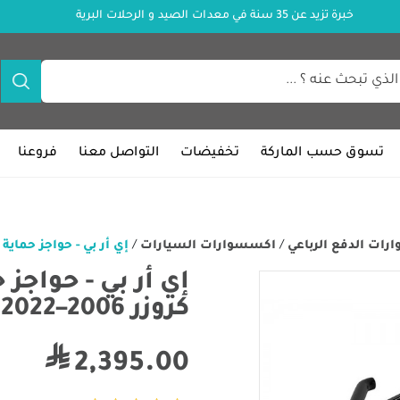
خبرة تزيد عن 35 سنة في معدات الصيد و الرحلات البرية
تسوق حسب الماركة
تخفيضات
التواصل معنا
فروعنا
ات الدفع الرباعي
/
اكسسوارات السيارات
/
إي أر بي - حواجز حماية صخو
إي أر بي - حواجز
كروزر 2006–2022
2,395.00