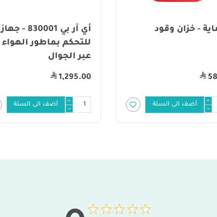
قود
أي آر بي 830001 - جهاز
ا
للتحكم بماطور الهواء
ع
عبر الجوال
0
1,295.00
لسلة
أضف الى السلة