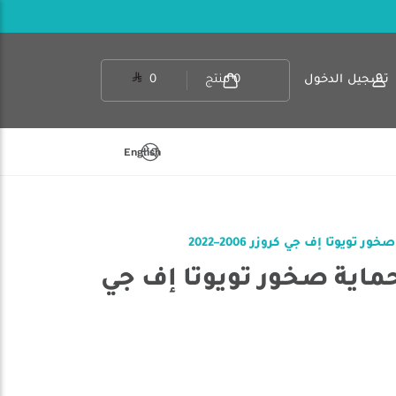
تسجيل الدخول
0
منتج
0
English
ر تويوتا إف جي كروزر 2006–2022
 حماية صخور تويوتا إف جي