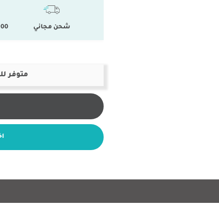
شحن مجاني
100 % المنتجات ال
متوفر لل
اخ