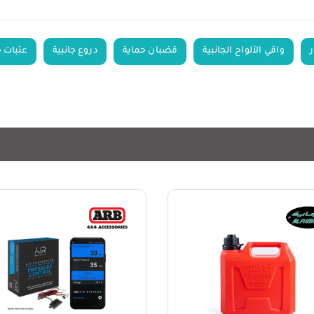
واقي الألواح الجانبية
قضبان حماية
دروع جانبية
عتبات ح