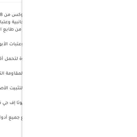
تُعد حواجز الحماية من الصخور ديلوكس من
RB
الصدمات القوية وحماية الألواح الجانبية وعتب
الأمان مع مظهر قوي وجذاب يعزز من طابع ال
أقصى درجات الحماية
توفر حماية فعالة للأجزاء الجانبية وعتبات الأ
هيكل شديد التحمل
مصنوعة من فولاذ أنبوبي عالي القوة لتحمل 
طلاء عالي الجودة
مغطاة بطبقة بودرة سوداء متينة لمقاومة الت
تركيب مباشر وسهل
مصممة للتركيب باستخدام نقاط التثبيت الأصل
تصميم مخصص للمركبة
مصممة بدقة لتناسب موديلات تويوتا إف جي كروزر من 2006 إلى 2022
طقم متكامل
يتضمن الجهتين (يمين ويسار) مع جميع أدوا
أبعاد تقريبية
(165 × 30 × 20 سم).