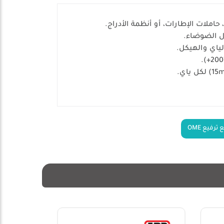
زل الضوضاء.
ياي والهيكل.
رفيع OME