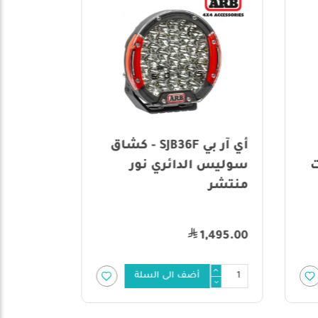
أي آر بي SJB36F - كشاق
ت
سوليس الدائري نور
مغناط
منتشر
29.00
1,495.00
أضف الى السلة