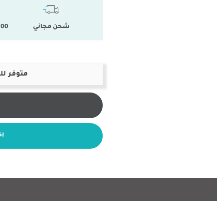
شحن مجاني
100 % المنتجات ال
متوفر لل
اخ