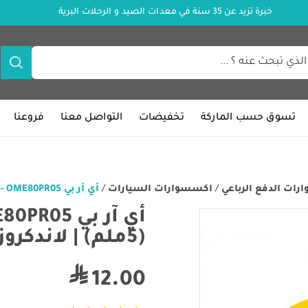
خبرة تزيد عن 35 سنة في معدات الصيد و الرحلات البرية
تسوق حسب الماركة
تخفيضات
التواصل معنا
فروعنا
ات الدفع الرباعي
/
اكسسوارات السيارات
/
أي آر بي OME80PR05 - مثبت موازنة خلفي (5ملم) | لاندكروزر 80 و105 و200
(5ملم) | لاندكروزر 80 و105 و200
12.00