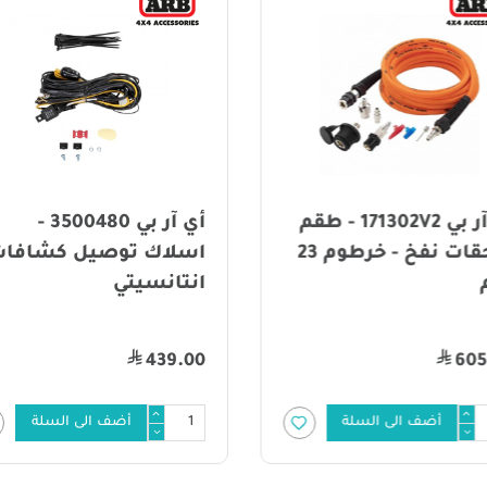
اي آر بي 171302V2 - طقم
أي آر بي 3500480 -
ملحقات نفخ - خرطوم 23
اسلاك توصيل كشافا
انتانسيتي
439.00
605
أضف الى السلة
أضف الى السلة