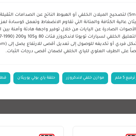
ريثان عالية الكثافة والمتانة التي تقاوم الانضغاط وتعمل كوسادة لع
صوات الصادرة عن اليايات من خلال توفير واجهة هادئة وآمنة بين ال
يارات تويوتا لاندكروزر فئات 80 و105 و200 (1990-2007+).
و تكديفه للوصول إلى تعديل أقصى للارتفاع يصل إلى (15mm) لكل ياي.
ً على الطرف العلوي للياي الخلفي لضمان أقصى درجات الثبات.
ع 5 ملم
موازن خلفي لاندكروزر
حلقة ياي بولي يوريثان
قطع ت