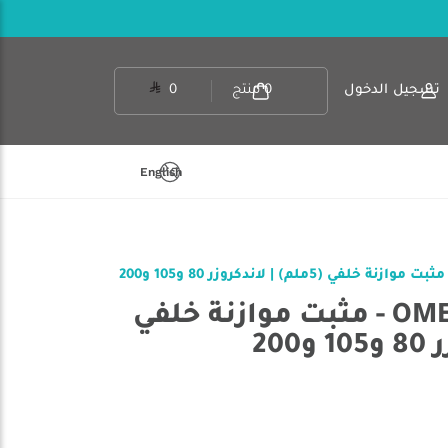
تسجيل الدخول
0
منتج
0
English
أي آر بي OME80PR05 - مثبت موازنة خلفي