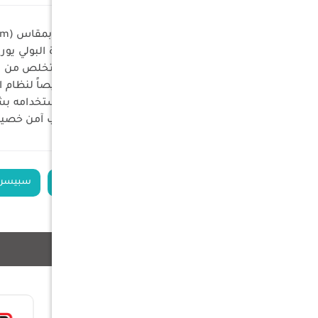
موازنة دقيقة: يوفر تعديلاً للارتفاع بمقاس (5mm) لتصحيح الميلان الخلفي أو الهبوط الناتج عن الصدامات الثقيلة، حاملات الإطارات، أو أنظمة الأدراج.
بولي يوريثان ممتاز: مُصنع من مادة البولي يو
امتصاص الاهتزازات: يساعد في التخلص من الأ
مخصص للمركبة: تم تحسينه خصيصاً لنظام التعليق الخلفي لس
تخصيص قابل للتكديس: يمكن استخدامه بشكل فردي أ
تصميم تركيب علوي: مصمم لتركيب آمن خصيصا
الكلمات الدلالية
علاية يايات خلفية
سبيسر ترفي
منتجات ذات صلة
55%