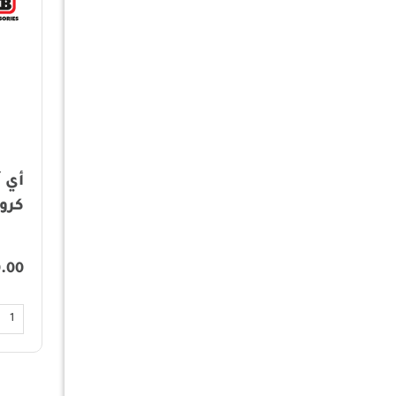
أي آر بي OMESD24 -
مساعد دريكسيون لاند
كروز
كروزر
.00
635.00
أضف الى السلة