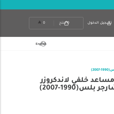
تسجيل الدخول
0
منتج
0
English
آر بي 63020 - مساعد خلفي لاندكروزر