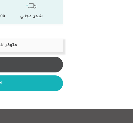
شحن مجاني
100 % المنتجات ال
متوفر لل
اخ