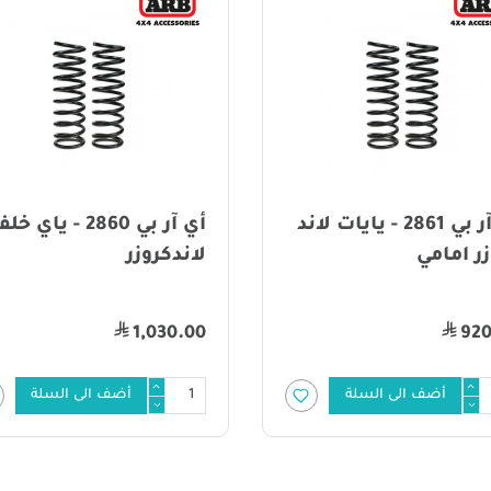
أي آر بي 2861 - يايات لاند
أي آر بي 2860 - ياي خ
ر امامي
لاندكروزر
1,030.00
920
أضف الى السلة
أضف الى السلة