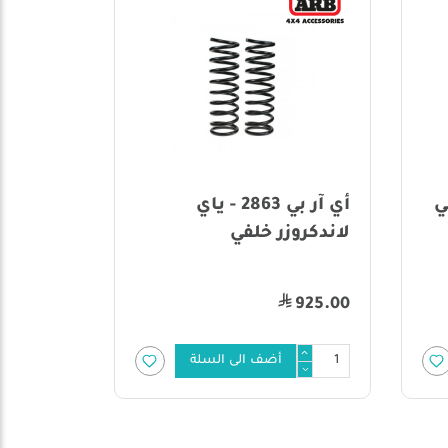
لفي
أي آر بي 2863 - ياي
لاندكروزر خلفي
لاندكروزر00
1,250.00
925.00
أضف الى السلة