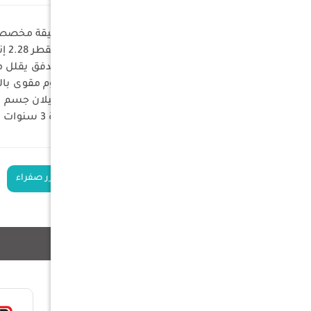
ضبط مخصص للمركبة: معايرة دقيقة مخصصة لفئات لاندكروزر 80
حماية ثنائية الأنابيب: هيكل متين بقطر 2.28 إنش يحمي الصمامات الداخلية من صدمات الحجارة والحطام.
تبريد فائق: تصميم مكبس عالي التدفق يقلل من 
ذراع مكبس مقوى: يتميز بذراع كروم مقوى بالحث مقاس 18 ملم لأقصى
ثبات معزز: يقلل بشكل كبير من ميلان جسم ال
ضمان موثوق: يأتي مع ضمان لمدة 3 سنوات بعدد كيلومترات مفتوح من الشركة المصنعة.
الكلمات الدلالية
مساعدات لاندكروزر صفراء
منتجات ذات صلة