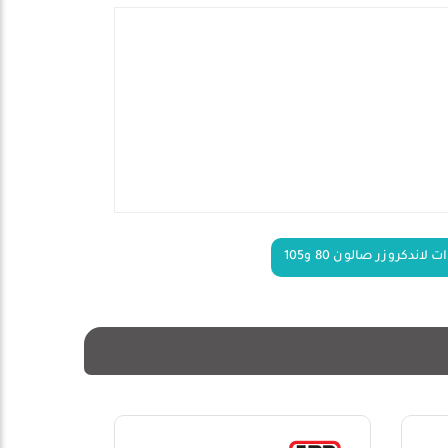
اندكروزر صالون 80 و105
20%