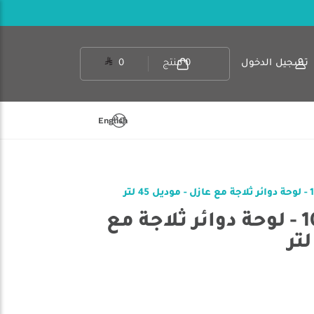
تسجيل الدخول
0
منتج
0
English
أي آر بي 10910066 - لوحة دوائر ثلاجة مع