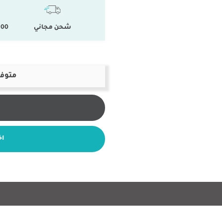
شحن مجاني
100 % المنتجات ال
متوفر
اخ