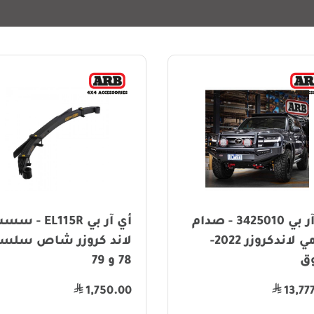
أي آر بي EL115R - سست
لاند كروزر شاص سلسلة
مغناطيس 
78 و 79
29.00
1,750.00