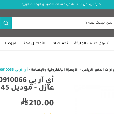
خبرة تزيد عن 35 سنة في معدات الصيد و الرحلات البرية
تسوق حسب الماركة
تخفيضات
التواصل معنا
فروعنا
ات الدفع الرباعي
/
الأجهزة الإلكترونية والإضاءة
/
أي آر بي 10910066 - لوحة دوائر ثلاجة مع عازل - موديل 45 لتر
عازل - موديل 45 لتر
210.00