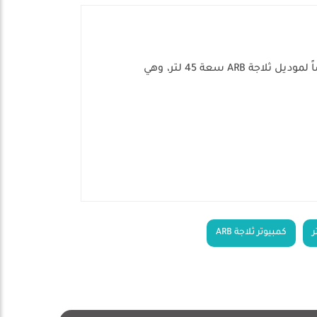
حافظ على كفاءة تبريد ثلاجتك المتنقلة مع لوحة الدوائر الكهربائية الأصلية من ARB. تم تصميم هذه القطعة خصيصاً لموديل ثلاجة ARB سعة 45 لتر، وهي
كمبيوتر ثلاجة ARB