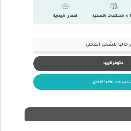
أصلية
ضمان الرماية
 حاليا للشحن المحلي
متوفر قريبا
برني عند توفر المنتج