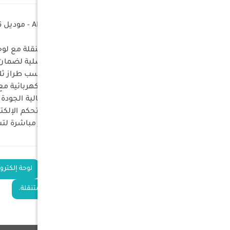
لوحة دوائر كهربائية بديلة لثلاجة ARB - موديل 10910066
مصنعة وفقاً لمعايير المصنع الأصلية لضمان ال
توافق مثالي: مصممة خصيصاً لتناسب طراز ثلاجة ARB سعة 45 لتر بشكل 
طقم كامل: تتضمن لوحة الدوائر الكهربائية 
جودة المصنع: مصنوعة من مواد عالية الجودة
أداء موثوق: تعمل على استعادة التحكم الإلكتر
تبديل مباشر: صُممت كقطعة غيار مباشرة لتس
الكلمات
بورد ثلاجة ARB
لوحة إلكترون
الدلالية
قطع صيانة ثلاجة متنقلة.