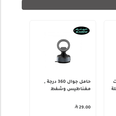
حامل جوال 360 درجة ,
أي آر بي 110-110-122 - جلب
وشفط
مساعدات أولد مان إيمو
السفلية
85.00